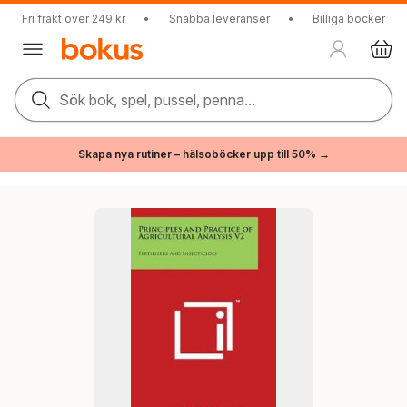
Fri frakt över 249 kr
•
Snabba leveranser
•
Billiga böcker
Sök bok, spel, pussel, penna...
Skapa nya rutiner – hälsoböcker upp till 50% →