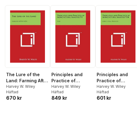
29, and 30, 1890;
Volume no.28
The Lure of the
Principles and
Principles and
Land: Farming After
Practice of
Practice of
Fifty
Harvey W. Wiley
Agricultural
Harvey W. Wiley
Agricultural
Harvey W. Wiley
Häftad
Häftad
Häftad
Analysis V1: Soils
Analysis V3b:
670 kr
849 kr
601 kr
Agricultural
Products