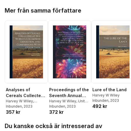
Hoppa över listan
Mer från samma författare
Analyses of
Proceedings of the
Lure of the Land
Cereals Collected
Seventh Annual
Harvey W Wiley
Inbunden
, 2023
at the World's
Harvey W Wiley
,
Convention of the
Harvey W Wiley
,
United
492 kr
Government Priniting
Inbunden
, 2023
States Department of
Inbunden
, 2023
Columbian
Association of
357 kr
372 kr
Office
Agricult
,
United States
Exposition, and
Official Agricultural
Division of Chemistry
Comparisons With
Chemists Held at
Hoppa över listan
Other Data
the U.S. National
Du kanske också är intresserad av
Museum August 28,