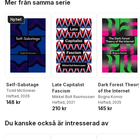
Mer från samma serie
Nyhet
Late Capitalist
Dark Forest Theor
Self-Sabotage
Fascism
of the Internet
Todd McGowan
Häftad
, 2026
Mikkel Bolt Rasmussen
Bogna Konior
148 kr
Häftad
, 2021
Häftad
, 2025
210 kr
145 kr
Hoppa över listan
Du kanske också är intresserad av