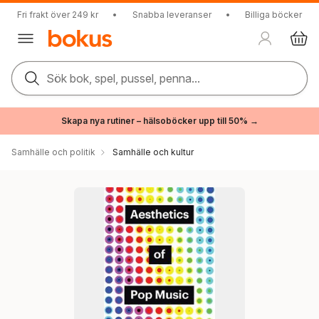
Fri frakt över 249 kr
•
Snabba leveranser
•
Billiga böcker
Sök bok, spel, pussel, penna...
Skapa nya rutiner – hälsoböcker upp till 50% →
Samhälle och politik
Samhälle och kultur