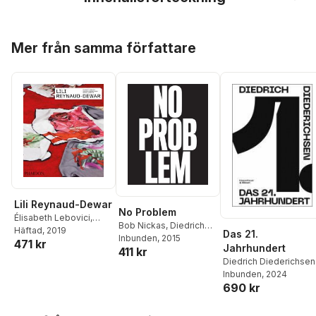
Hoppa över listan
Mer från samma författare
Lili Reynaud-Dewar
No Problem
Élisabeth Lebovici
,
Bob Nickas
,
Diedrich
Diedrich Diederichsen
Häftad
, 2019
,
Das 21.
Diederichsen
Inbunden
, 2015
,
Kara
471 kr
Monika Szewczyk
Jahrhundert
411 kr
Carmack
Diedrich Diederichsen
Inbunden
, 2024
690 kr
Hoppa över listan