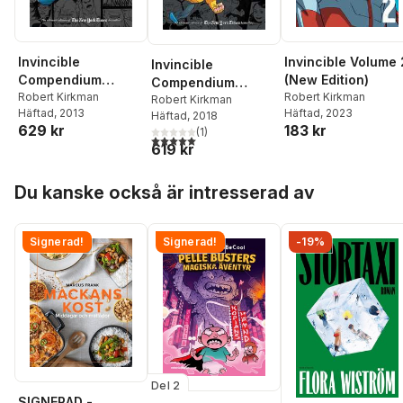
Invincible
Invincible Volume 
Invincible
Compendium
(New Edition)
Compendium
Volume 2
Robert Kirkman
Robert Kirkman
Volume 3
Robert Kirkman
Häftad
, 2013
Häftad
, 2023
Häftad
, 2018
629 kr
183 kr
(
1
)
5,0
utav 5 stjärnor. Totalt antal röster:
619 kr
Hoppa över listan
Du kanske också är intresserad av
Signerad!
Signerad!
-19%
Del 2
SIGNERAD -