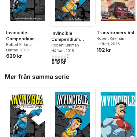
Invincible
Transformers Vol.
Invincible
Compendium
Robert Kirkman
Compendium
Häftad
, 2026
Volume 2
Robert Kirkman
Volume 3
Robert Kirkman
192 kr
Häftad
, 2013
Häftad
, 2018
629 kr
(
1
)
5,0
utav 5 stjärnor. Totalt antal röster:
619 kr
Hoppa över listan
Mer från samma serie