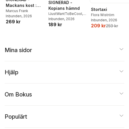
SIGNERAD -
Mackans kost :
Kopians hämnd
Stortaxi
Middagar och
Marcus Frank
IJustWantToBeCool
,
Flora Wiström
Inbunden
, 2026
matlådor
Joel Adolphson
Inbunden
, 2026
,
Emil
Inbunden
, 2026
269 kr
189 kr
Ejdemo Beer
,
Victor
209 kr
259 kr
Beer
Mina sidor
Hjälp
Om Bokus
Populärt