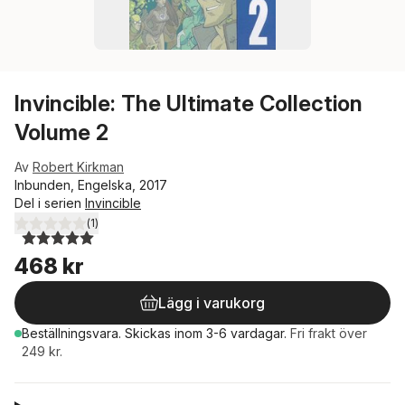
Invincible: The Ultimate Collection
Volume 2
Av
Robert Kirkman
Inbunden, Engelska, 2017
Del i serien
Invincible
(
1
)
5,0
utav 5 stjärnor. Totalt antal röster:
468 kr
Lägg i varukorg
Beställningsvara.
Skickas
inom 3-6 vardagar
.
Fri frakt över
249 kr.