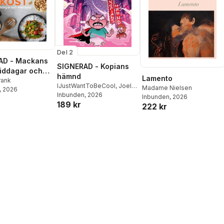
Del 2
AD - Mackans
SIGNERAD - Kopians
Middagar och
hämnd
Lamento
r
rank
IJustWantToBeCool
,
Joel
Madame Nielsen
, 2026
Adolphson
Inbunden
, 2026
,
Emil Ejdemo
Inbunden
, 2026
189 kr
Beer
,
Victor Beer
222 kr