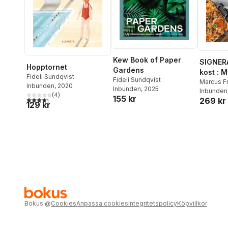
Kew Book of Paper
SIGNER
Hopptornet
Gardens
kost : 
Fideli Sundqvist
Fideli Sundqvist
matlådo
Marcus F
Inbunden
, 2020
Inbunden
, 2025
Inbunden
(
4
)
155 kr
4,3
utav 5 stjärnor. Totalt antal röster:
269 kr
129 kr
Bokus
@
Cookies
Anpassa cookies
Integritetspolicy
Köpvillkor