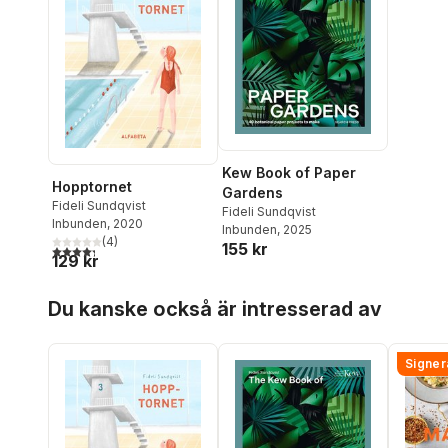
Kew Book of Paper
Hopptornet
Gardens
Fideli Sundqvist
Fideli Sundqvist
Inbunden
, 2020
Inbunden
, 2025
(
4
)
155 kr
4,3
utav 5 stjärnor. Totalt antal röster:
129 kr
Hoppa över listan
Du kanske också är intresserad av
Signer