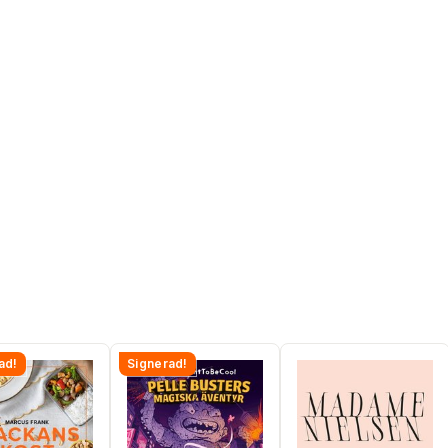
ad!
Signerad!