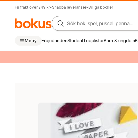
Fri frakt över 249 kr
•
Snabba leveranser
•
Billiga böcker
Sök bok, spel, pussel, penna...
Meny
Erbjudanden
Student
Topplistor
Barn & ungdom
B