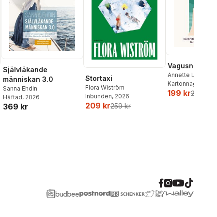
Vagusnerven
Självläkande
Annette Løno
,
To
Stortaxi
människan 3.0
Kartonnage
, 202
Flora Wiström
Sanna Ehdin
199 kr
259 kr
Inbunden
, 2026
Häftad
, 2026
209 kr
369 kr
259 kr