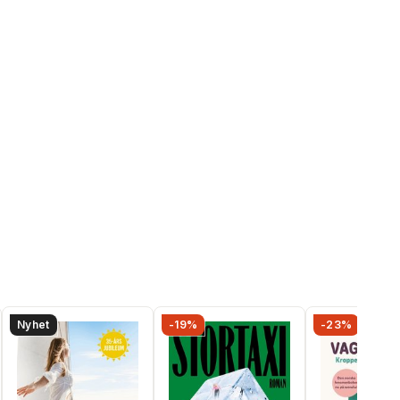
Nyhet
-19%
-23%