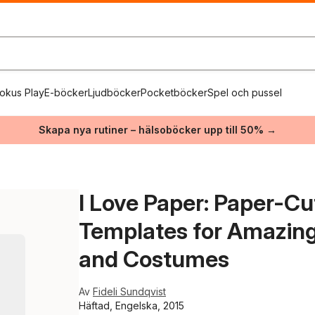
okus Play
E-böcker
Ljudböcker
Pocketböcker
Spel och pussel
Skapa nya rutiner – hälsoböcker upp till 50% →
I Love Paper: Paper-C
Templates for Amazing 
and Costumes
Av
Fideli Sundqvist
Häftad, Engelska, 2015