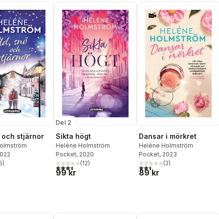
Del 2
 och stjärnor
Sikta högt
Dansar i mörkret
olmström
Heléne Holmström
Heléne Holmström
2022
Pocket
, 2020
Pocket
, 2023
5
)
(
12
)
(
2
)
stjärnor. Totalt antal röster:
3,5
utav 5 stjärnor. Totalt antal röster:
2,5
utav 5 stjärnor. Totalt ant
99 kr
89 kr