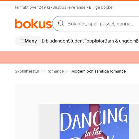
Fri frakt över 249 kr
•
Snabba leveranser
•
Billiga böcker
Sök bok, spel, pussel, penna...
Meny
Erbjudanden
Student
Topplistor
Barn & ungdom
B
Skönlitteratur
Romance
Modern och samtida romance