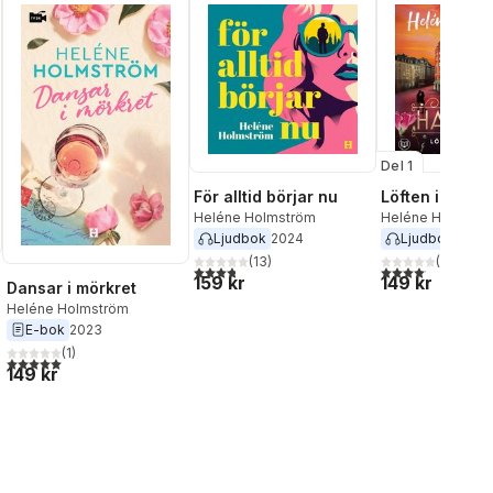
Del 1
För alltid börjar nu
Löften i skym
Heléne Holmström
Heléne Holmstr
Ljudbok
2024
Ljudbok
2025
(
13
)
(
59
)
3,8
utav 5 stjärnor. Totalt antal röster:
4,1
utav 5 stjärnor.
159 kr
149 kr
Dansar i mörkret
Heléne Holmström
E-bok
2023
(
1
)
al röster:
5,0
utav 5 stjärnor. Totalt antal röster:
149 kr