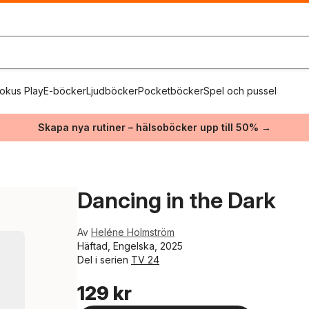
okus Play
E-böcker
Ljudböcker
Pocketböcker
Spel och pussel
Skapa nya rutiner – hälsoböcker upp till 50% →
Dancing in the Dark
Av
Heléne Holmström
Häftad, Engelska, 2025
Del i serien
TV 24
129 kr