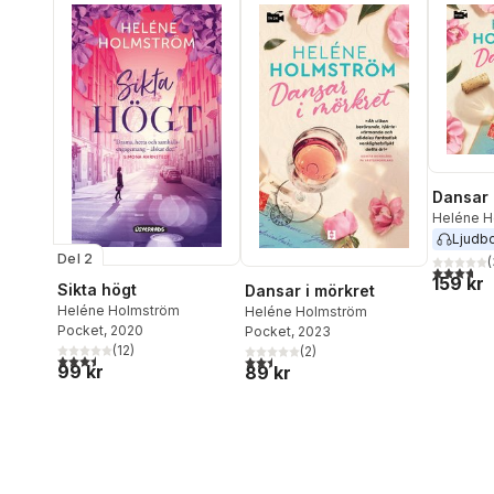
Dansar 
Heléne H
Ljudb
Del 2
(
3,7
utav 5 
159 kr
Sikta högt
Dansar i mörkret
Heléne Holmström
Heléne Holmström
Pocket
, 2020
Pocket
, 2023
(
12
)
(
2
)
3,5
utav 5 stjärnor. Totalt antal röster:
2,5
utav 5 stjärnor. Totalt antal röster:
99 kr
89 kr