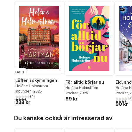
Del 1
Löften i skymningen
För alltid börjar nu
Eld, snö
Heléne Holmström
Heléne Holmström
Heléne H
Inbunden
, 2025
Pocket
, 2025
Pocket
, 
(
4
)
89 kr
(
3,5
utav 5 stjärnor. Totalt antal röster:
3,6
utav 5 
238 kr
90 kr
Hoppa över listan
Du kanske också är intresserad av