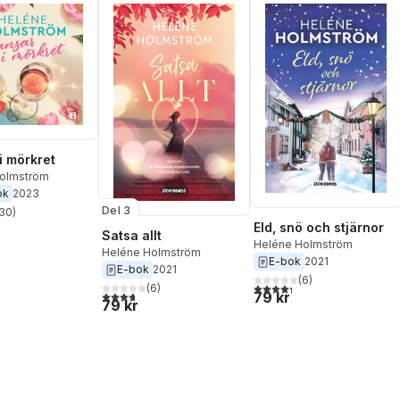
i mörkret
olmström
ok
2023
Del 3
30
)
stjärnor. Totalt antal röster:
Eld, snö och stjärnor
Satsa allt
Heléne Holmström
Heléne Holmström
E-bok
2021
E-bok
2021
(
6
)
4,3
utav 5 stjärnor. Totalt ant
(
6
)
3,7
utav 5 stjärnor. Totalt antal röster:
79 kr
79 kr