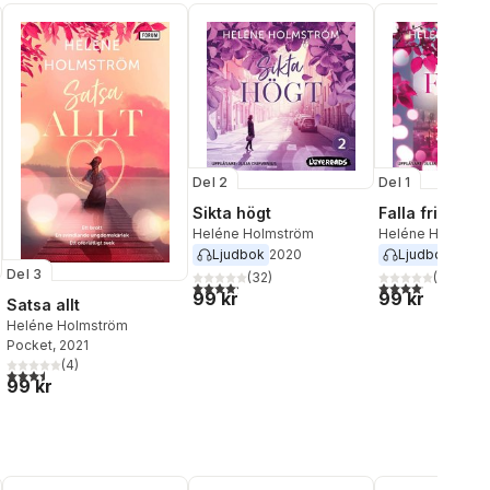
Del 2
Del 1
Sikta högt
Falla fritt
Heléne Holmström
Heléne Holmstr
Ljudbok
2020
Ljudbok
2019
Del 3
(
32
)
(
32
)
4,2
utav 5 stjärnor. Totalt antal röster:
4,1
utav 5 stjärnor.
99 kr
99 kr
Satsa allt
Heléne Holmström
Pocket
, 2021
(
4
)
3,5
utav 5 stjärnor. Totalt antal röster:
al röster:
99 kr