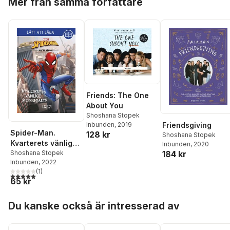
Mer från samma författare
Friends: The One
About You
Shoshana Stopek
Friendsgiving
Inbunden
, 2019
Spider-Man.
128 kr
Shoshana Stopek
Kvarterets vänlige
Inbunden
, 2020
superhjälte
Shoshana Stopek
184 kr
Inbunden
, 2022
(
1
)
5,0
utav 5 stjärnor. Totalt antal röster:
65 kr
Hoppa över listan
Du kanske också är intresserad av