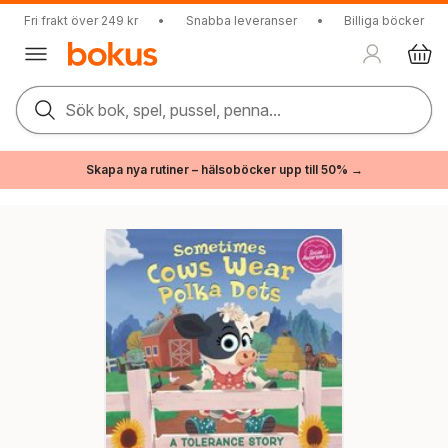
Fri frakt över 249 kr
•
Snabba leveranser
•
Billiga böcker
Sök bok, spel, pussel, penna...
Skapa nya rutiner – hälsoböcker upp till 50% →