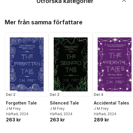
Utforska kategorier
Hoppa över listan
Mer från samma författare
Del 2
Del 3
Del 4
Forgotten Tale
Silenced Tale
Accidental Tales
J M Frey
J M Frey
J M Frey
Häftad
, 2024
Häftad
, 2024
Häftad
, 2024
263 kr
263 kr
289 kr