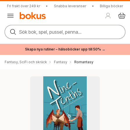
Fri frakt över 249 kr
•
Snabba leveranser
•
Billiga böcker
Sök bok, spel, pussel, penna...
Skapa nya rutiner – hälsoböcker upp till 50% →
Fantasy, SciFi och skräck
Fantasy
Romantasy