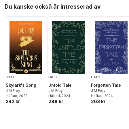
Hoppa över listan
Du kanske också är intresserad av
Del 1
Del 1
Del 2
Skylark's Song
Untold Tale
Forgotten Tale
J M Frey
J M Frey
J M Frey
Häftad
, 2023
Häftad
, 2024
Häftad
, 2024
242 kr
288 kr
263 kr