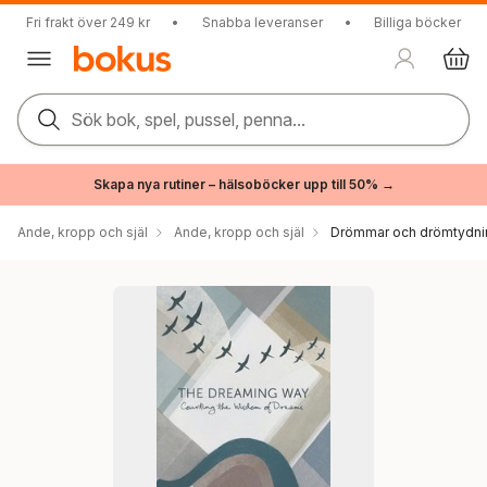
Fri frakt över 249 kr
•
Snabba leveranser
•
Billiga böcker
Sök bok, spel, pussel, penna...
Skapa nya rutiner – hälsoböcker upp till 50% →
Ande, kropp och själ
Ande, kropp och själ
Drömmar och drömtydni