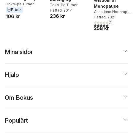
Wisdom of
Toko-pa Turner
Toko-Pa Turner
Menopause
E-bok
Häftad
, 2017
Christiane Northrup,
236 kr
106 kr
M.D.
Häftad
, 2021
(
1
)
5,0
utav 5 stjärnor. Tota
258 kr
Mina sidor
Hjälp
Om Bokus
Populärt