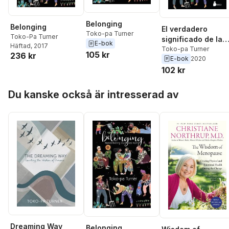
Belonging
Belonging
El verdadero
Toko-pa Turner
Toko-Pa Turner
significado de la
E-bok
Häftad
, 2017
pertenencia
Toko-pa Turner
105 kr
236 kr
E-bok
2020
102 kr
Hoppa över listan
Du kanske också är intresserad av
Dreaming Way
Belonging