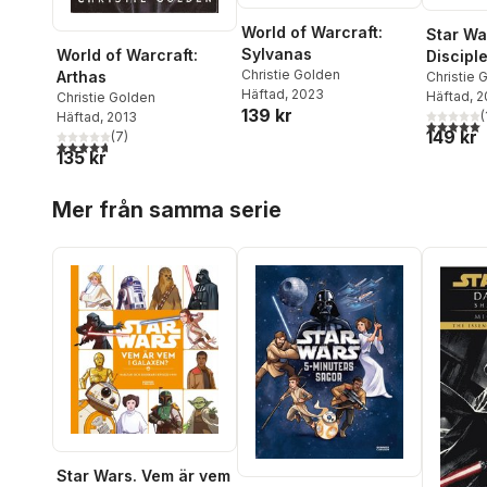
World of Warcraft:
Star Wa
Sylvanas
World of Warcraft:
Discipl
Christie Golden
Arthas
Christie 
Häftad
, 2023
Häftad
, 
Christie Golden
139 kr
(
Häftad
, 2013
5,0
utav 5 
149 kr
(
7
)
4,7
utav 5 stjärnor. Totalt antal röster:
135 kr
Hoppa över listan
Mer från samma serie
Star Wars. Vem är vem