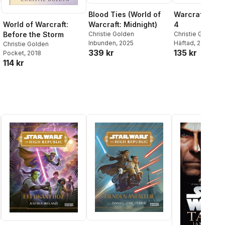
Blood Ties (World of
Warcraft: Leg
Warcraft: Midnight)
4
World of Warcraft:
Christie Golden
Christie Golden
,
Before the Storm
Inbunden
, 2025
Richard Knaak
Häftad
, 2017
Christie Golden
339 kr
135 kr
Pocket
, 2018
114 kr