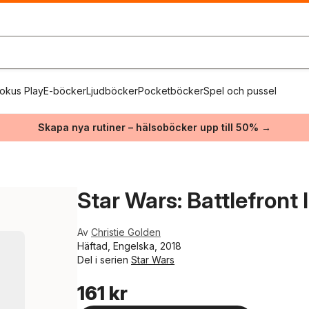
okus Play
E-böcker
Ljudböcker
Pocketböcker
Spel och pussel
Skapa nya rutiner – hälsoböcker upp till 50% →
Star Wars: Battlefront 
Av
Christie Golden
Häftad, Engelska, 2018
Del i serien
Star Wars
161 kr