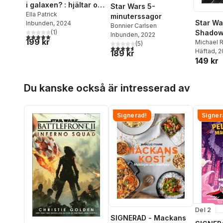
i galaxen? : hjältar och
Star Wars 5-
skurkar i episod I-VIII
Ella Patrick
minuterssagor
Star Wa
Inbunden
, 2024
Bonnier Carlsen
Shadow
(
1
)
Inbunden
, 2022
5,0
utav 5 stjärnor. Totalt antal röster:
199 kr
Michael 
(
5
)
4,6
utav 5 stjärnor. Totalt antal röster:
Häftad
, 
189 kr
149 kr
Hoppa över listan
Du kanske också är intresserad av
Signerad!
Signer
Del 2
SIGNERAD - Mackans