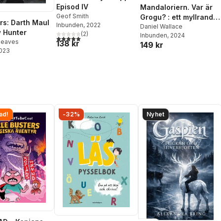
Episod IV
Mandaloriern. Var är
Geof Smith
Grogu? : ett myllrande
rs: Darth Maul
Inbunden
, 2022
rymdäventyr
Daniel Wallace
 Hunter
(
2
)
Inbunden
, 2024
5,0
utav 5 stjärnor. Totalt antal röster:
Reaves
138 kr
149 kr
2023
ad!
-32%
Nyhet