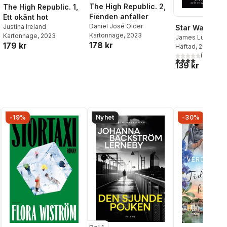
The High Republic. 2,
The High Republic. 1,
Fienden anfaller
Ett okänt hot
Daniel José Older
Justina Ireland
Star Wars: Tar
Kartonnage
, 2023
Kartonnage
, 2023
James Luceno
178 kr
179 kr
Häftad
, 2015
(
1
)
4,0
utav 5 stjärnor
139 kr
-19%
Nyhet
-30%