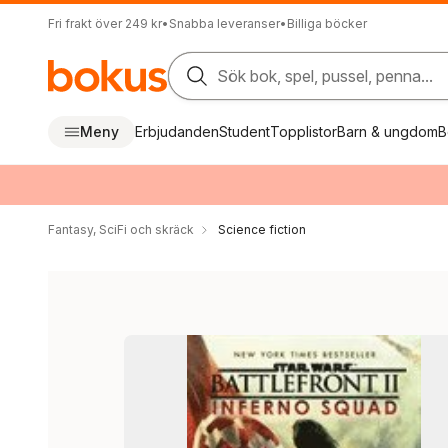
Fri frakt över 249 kr
•
Snabba leveranser
•
Billiga böcker
Sök bok, spel, pussel, penna...
Meny
Erbjudanden
Student
Topplistor
Barn & ungdom
B
Fantasy, SciFi och skräck
Science fiction