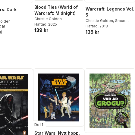
Blood Ties (World of
Warcraft: Legends Vol.
rs: Dark
Warcraft: Midnight)
5
e
Christie Golden
Christie Golden
,
Grace
Golden
Häftad
, 2025
Randolph
Häftad
, 2018
,
Richard Knaak
,
2016
139 kr
135 kr
Louise Simonson
,
Evelyn
1
)
stjärnor. Totalt antal röster:
Fredericksen
Del 1
Star Wars. Nytt hopp.