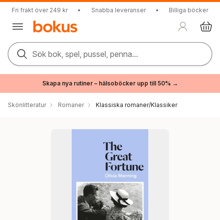
Fri frakt över 249 kr
•
Snabba leveranser
•
Billiga böcker
Sök bok, spel, pussel, penna...
Skapa nya rutiner – hälsoböcker upp till 50% →
Skönlitteratur
Romaner
Klassiska romaner/Klassiker