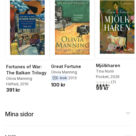
Mjölkharen
Great Fortune
Fortunes of War:
Tina Norin
Olivia Manning
The Balkan Trilogy
Pocket
, 2026
E-bok
2013
Olivia Manning
(
7
)
100 kr
Häftad
, 2010
4,4
utav 5 stjärnor. Tota
99 kr
391 kr
Mina sidor