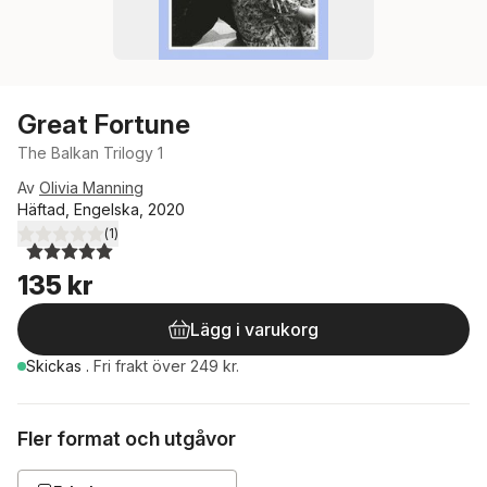
Great Fortune
The Balkan Trilogy 1
Av
Olivia Manning
Häftad, Engelska, 2020
(
1
)
5,0
utav 5 stjärnor. Totalt antal röster:
135 kr
Lägg i varukorg
Skickas
.
Fri frakt över 249 kr.
Fler format och utgåvor