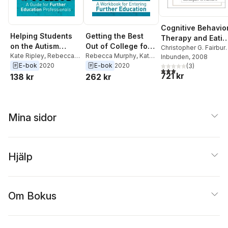
Cognitive Behavio
Helping Students
Getting the Best
Therapy and Eatin
on the Autism
Out of College for
Disorders
Christopher G. Fairbur
Spectrum Get the
Kate Ripley
,
Rebecca
Students on the
Rebecca Murphy
,
Kate
Zafra Cooper
Inbunden
, 2008
,
Roz
Murphy
Ripley
E-bok
2020
E-bok
2020
Best Out of College
Autism Spectrum
Shafran
,
(
Rebecca
3
)
3,0
utav 5 stjärnor. Tota
721 kr
Murphy
,
Deborah M.
138 kr
262 kr
Hawker
Mina sidor
Hjälp
Om Bokus