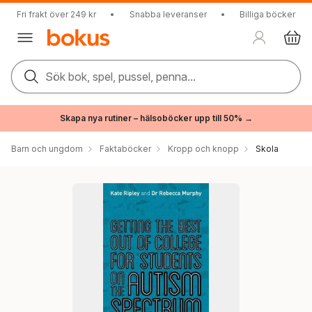
Fri frakt över 249 kr
•
Snabba leveranser
•
Billiga böcker
Sök bok, spel, pussel, penna...
Skapa nya rutiner – hälsoböcker upp till 50% →
Barn och ungdom
Faktaböcker
Kropp och knopp
Skola