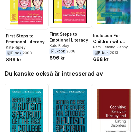
First Steps to
Inclusion For
First Steps to
Emotional Literacy
Children with
Emotional Literacy
Kate Ripley
Speech and
Pam Fleming
,
Jenny
Kate Ripley
E-bok
2008
Barrett
,
Kate Ripley
E-bok
2013
E-bok
2008
Language
896 kr
668 kr
899 kr
Impairments
Hoppa över listan
Du kanske också är intresserad av