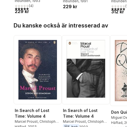
Inbunden
, 1993
Inbunden
, 1991
Inbunden
(
4
)
229 kr
(
5,0
utav 5 stjärnor. Totalt antal röster:
5,0
utav 5 
229 kr
312 kr
Hoppa över listan
Du kanske också är intresserad av
In Search of Lost
In Search of Lost
Don Qui
Time: Volume 4
Time: Volume 4
Miguel D
Marcel Proust
,
Christopher
Marcel Proust
,
Christopher
Häftad
, 
Prendergast
Häftad
, 2003
Prendergast
E-bok
2003