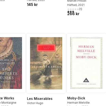
Guermantes
Marcel Proust
145 kr
Häftad
, 2021
(
1
)
3,0
utav 5 stjärnor. Totalt ant
266 kr
te Works
Moby-Dick
Les Miserables
e Montaigne
Herman Melville
Victor Hugo