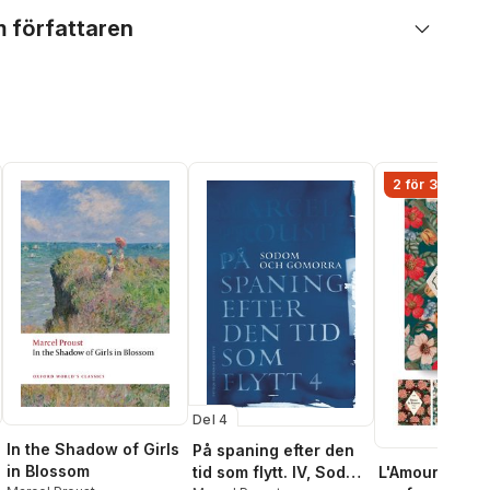
 författaren
2 för 349 kr
Del 4
In the Shadow of Girls
På spaning efter den
in Blossom
L'Amour - fyra
tid som flytt. IV, Sodom