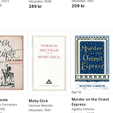
, 2003
Inbunden
, 1991
Inbunden
, 1998
209 kr
1
)
289 kr
stjärnor. Totalt antal röster:
Del 10
Murder on the Orient
xote
Moby-Dick
Express
e Cervantes
Herman Melville
Agatha Christie
2005
Inbunden
, 1991