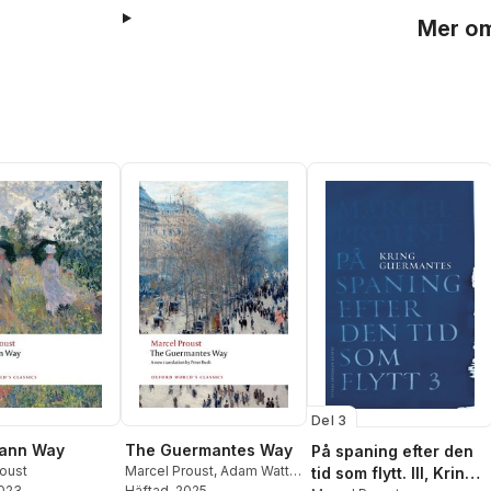
Mer om
Del 3
ann Way
The Guermantes Way
På spaning efter den
roust
Marcel Proust
,
Adam Watt
,
tid som flytt. III, Kring
2023
Peter Brooks
Häftad
, 2025
,
Peter Brooks