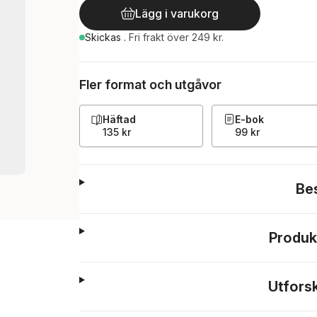
Lägg i varukorg
Skickas
.
Fri frakt över 249 kr.
Fler format och utgåvor
Häftad
E-bok
135 kr
99 kr
Be
Produk
Utfors