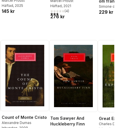
Marcel Proust
om fransk kär
och Gomorra
Marcel Proust
Häftad
, 2025
Häftad
, 2021
Simone de Beauv
145 kr
(
4
)
229 kr
de Maupassant
,
al röster:
2,8
utav 5 stjärnor. Totalt antal röster:
276 kr
Proust
,
Francois
Count of Monte Cristo
Tom Sawyer And
Great Expecta
Alexandre Dumas
Huckleberry Finn
Charles Dickens
Inbunden
, 2009