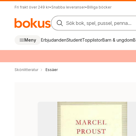
Fri frakt över 249 kr
•
Snabba leveranser
•
Billiga böcker
Sök bok, spel, pussel, penna...
Meny
Erbjudanden
Student
Topplistor
Barn & ungdom
B
Skönlitteratur
Essäer