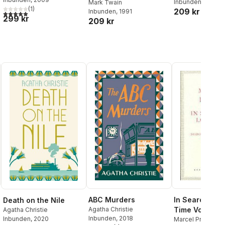
Inbunden
, 1992
Mark Twain
(
1
)
209 kr
Inbunden
, 1991
5,0
utav 5 stjärnor. Totalt antal röster:
299 kr
209 kr
ABC Murders
In Search Of 
Death on the Nile
Agatha Christie
Time Volume 
Agatha Christie
Inbunden
, 2018
Inbunden
, 2020
Marcel Proust