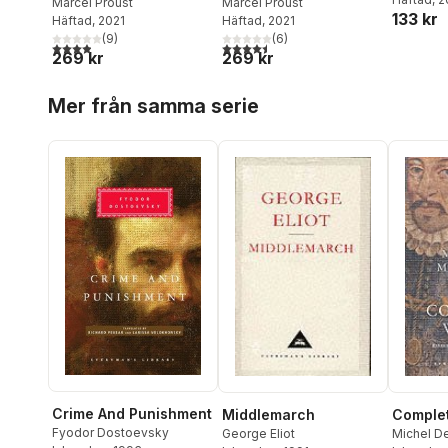
värld
Marcel Proust
skuggan av unga
Marcel Proust
133 kr
Häftad
, 2021
Häftad
, 2021
flickor i blom
(
9
)
(
6
)
3,9
utav 5 stjärnor. Totalt antal röster:
4,5
utav 5 stjärnor. Totalt antal röster:
269 kr
269 kr
Hoppa över listan
Mer från samma serie
Crime And Punishment
Middlemarch
Comple
Fyodor Dostoevsky
George Eliot
Michel D