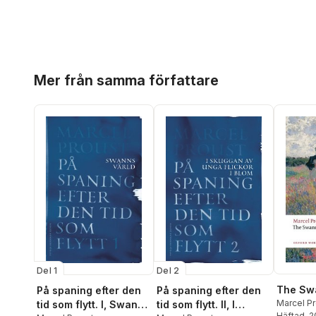
Hoppa över listan
Mer från samma författare
Del 1
Del 2
The Sw
På spaning efter den
På spaning efter den
Marcel P
tid som flytt. I, Swanns
tid som flytt. II, I
Häftad
, 