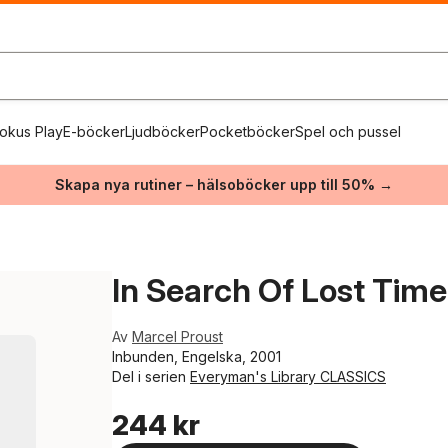
okus Play
E-böcker
Ljudböcker
Pocketböcker
Spel och pussel
Skapa nya rutiner – hälsoböcker upp till 50% →
In Search Of Lost Tim
Av
Marcel Proust
Inbunden, Engelska, 2001
Del i serien
Everyman's Library CLASSICS
244 kr