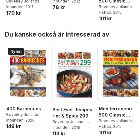
500 Classic
Beverley Jollands
Inbunden
, 2012
78 kr
Recipes
Beverley Jollands
Inbunden
, 2011
170 kr
Häftad
, 2015
101 kr
Hoppa över listan
Du kanske också är intresserad av
Nyhet
Mediterranean:
400 Barbecues
Best Ever Recipes
500 Classic
Beverley Jollands
Hot & Spicy 299
Inbunden
, 2026
Recipes
Beverley Jollands
Beverley Jollands
,
149 kr
Häftad
, 2015
Beverley Jollands
Inbunden
, 2016
101 kr
113 kr