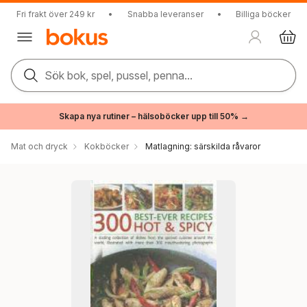
Fri frakt över 249 kr
•
Snabba leveranser
•
Billiga böcker
Sök bok, spel, pussel, penna...
Skapa nya rutiner – hälsoböcker upp till 50% →
Mat och dryck
Kokböcker
Matlagning: särskilda råvaror