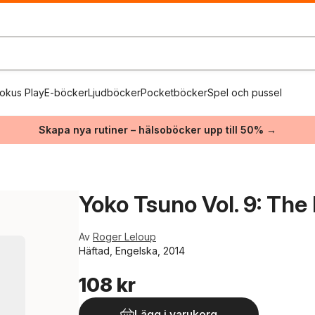
okus Play
E-böcker
Ljudböcker
Pocketböcker
Spel och pussel
Skapa nya rutiner – hälsoböcker upp till 50% →
Yoko Tsuno Vol. 9: The
Av
Roger Leloup
Häftad, Engelska, 2014
108 kr
Lägg i varukorg