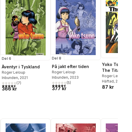
Del 8
Del 6
Yoko Tsuno Vol
På jakt efter tiden
Äventyr i Tyskland
The Titans
Roger Leloup
Roger Leloup
Roger Leloup
Inbunden
, 2023
Inbunden
, 2021
Häftad
, 2017
(
5
)
(
7
)
4,6
utav 5 stjärnor. Totalt antal röster:
4,6
utav 5 stjärnor. Totalt antal röster:
87 kr
377 kr
366 kr