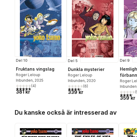
Del 10
Del 9
Del 5
Fruktans vingslag
Hemligh
Dunkla mysterier
Roger Leloup
förbann
Roger Leloup
Inbunden
, 2025
Inbunden
, 2020
Roger Le
(
4
)
(
6
)
Inbunden
4,8
utav 5 stjärnor. Totalt antal röster:
4,3
utav 5 stjärnor. Totalt antal röster:
381 kr
339 kr
(
4,2
utav 5 
359 kr
Hoppa över listan
Du kanske också är intresserad av