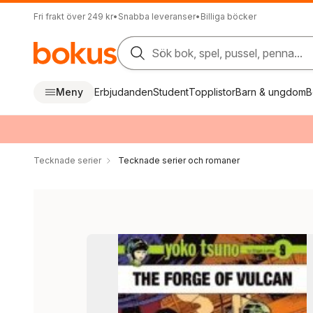
Fri frakt över 249 kr
•
Snabba leveranser
•
Billiga böcker
Sök bok, spel, pussel, penna...
Meny
Erbjudanden
Student
Topplistor
Barn & ungdom
B
Tecknade serier
Tecknade serier och romaner