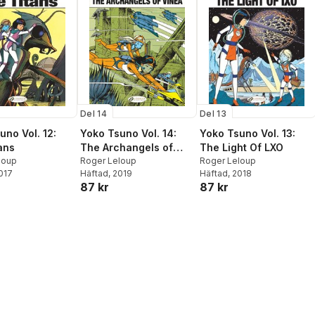
Del 14
Del 13
uno Vol. 12:
Yoko Tsuno Vol. 14:
Yoko Tsuno Vol. 13:
ans
The Archangels of
The Light Of LXO
loup
Vinea
Roger Leloup
Roger Leloup
2017
Häftad
, 2019
Häftad
, 2018
87 kr
87 kr