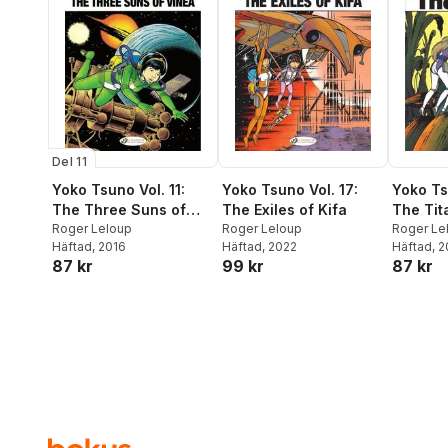
Del 11
Yoko Tsuno Vol. 11:
Yoko Ts
Yoko Tsuno Vol. 17:
The Three Suns of
The Tit
The Exiles of Kifa
Vinea
Roger Leloup
Roger Le
Roger Leloup
Häftad
, 2016
Häftad
, 
Häftad
, 2022
87 kr
87 kr
99 kr