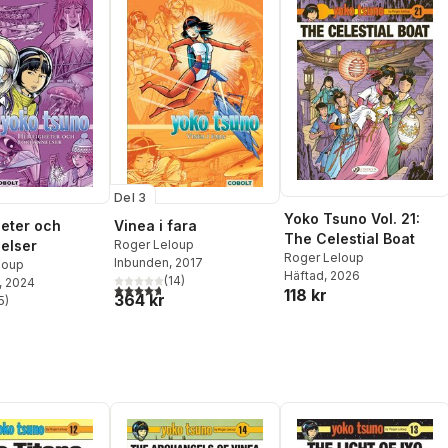
Del 3
Yoko Tsuno Vol. 21:
eter och
Vinea i fara
The Celestial Boat
elser
Roger Leloup
Roger Leloup
Inbunden
, 2017
loup
Häftad
, 2026
(
14
)
, 2024
4,7
utav 5 stjärnor. Totalt antal röster:
118 kr
364 kr
5
)
stjärnor. Totalt antal röster: