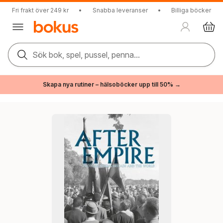
Fri frakt över 249 kr
•
Snabba leveranser
•
Billiga böcker
Sök bok, spel, pussel, penna...
Skapa nya rutiner – hälsoböcker upp till 50% →