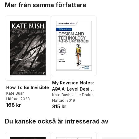
Hoppa över listan
Mer från samma författare
My Revision Notes:
How To Be Invisible
AQA A-Level Design
Kate Bush
and Technology:
Kate Bush
,
Julie Drake
Häftad
, 2023
Häftad
, 2019
Fashion and
168 kr
315 kr
Textiles
Hoppa över listan
Du kanske också är intresserad av