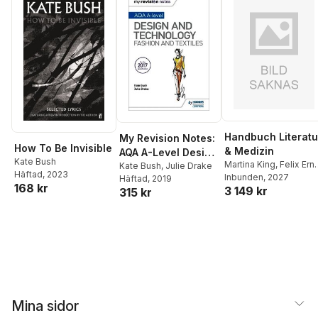
Handbuch Literatu
My Revision Notes:
How To Be Invisible
& Medizin
AQA A-Level Design
Kate Bush
Martina King
,
Felix Ern
and Technology:
Kate Bush
,
Julie Drake
Häftad
, 2023
Rietmann
Inbunden
, 2027
Häftad
, 2019
Fashion and
168 kr
3 149 kr
315 kr
Textiles
Mina sidor