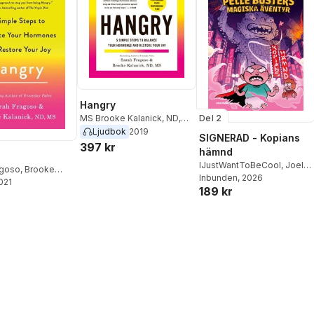
Hangry
Del 2
MS Brooke Kalanick, ND
,
Sarah Fragoso
Ljudbok
2019
SIGNERAD - Kopians
397 kr
hämnd
IJustWantToBeCool
,
Joel
agoso
,
Brooke
Adolphson
Inbunden
, 2026
,
Emil Ejdemo
2021
189 kr
Beer
,
Victor Beer