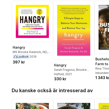
Hangry
MS Brooke Kalanick, ND
,
Sarah Fragoso
Ljudbok
2019
Bushels
397 kr
Farm to
Hangry
for a G
Rina Tho
Sarah Fragoso
,
Brooke
Inbunden
Free Lif
Kalanick
Häftad
, 2021
1 343 k
330 kr
Hoppa över listan
Du kanske också är intresserad av