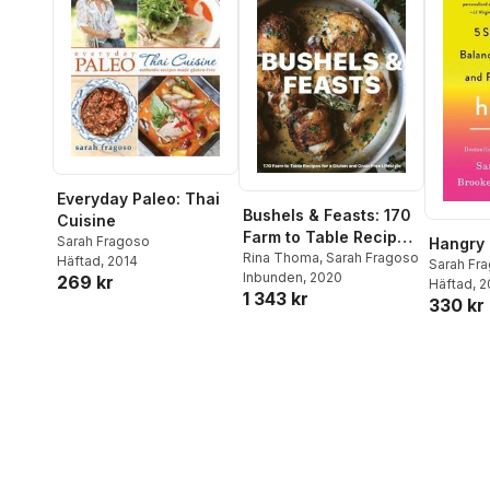
Everyday Paleo: Thai
Bushels & Feasts: 170
Cuisine
Farm to Table Recipes
Sarah Fragoso
Hangry
for a Gluten and Grain
Rina Thoma
,
Sarah Fragoso
Häftad
, 2014
Sarah Fr
Inbunden
, 2020
Free Lifestyle
269 kr
Kalanick
Häftad
, 
1 343 kr
330 kr