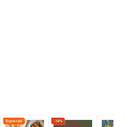
Signerad!
-14%