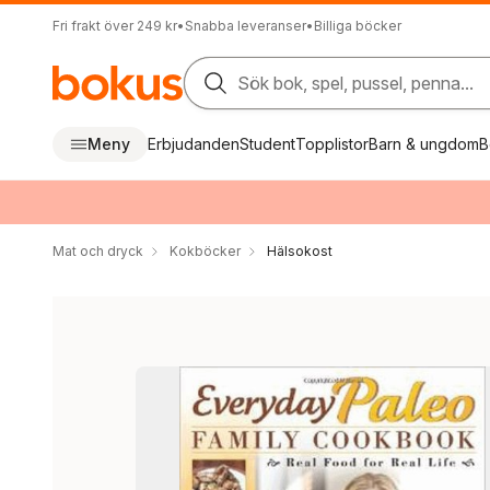
Fri frakt över 249 kr
•
Snabba leveranser
•
Billiga böcker
Sök bok, spel, pussel, penna...
Meny
Erbjudanden
Student
Topplistor
Barn & ungdom
B
Mat och dryck
Kokböcker
Hälsokost