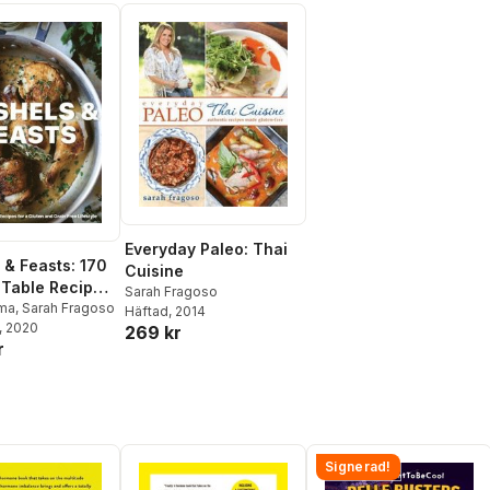
Everyday Paleo: Thai
 & Feasts: 170
Cuisine
 Table Recipes
Sarah Fragoso
luten and Grain
ma
,
Sarah Fragoso
Häftad
, 2014
, 2020
estyle
269 kr
r
Signerad!