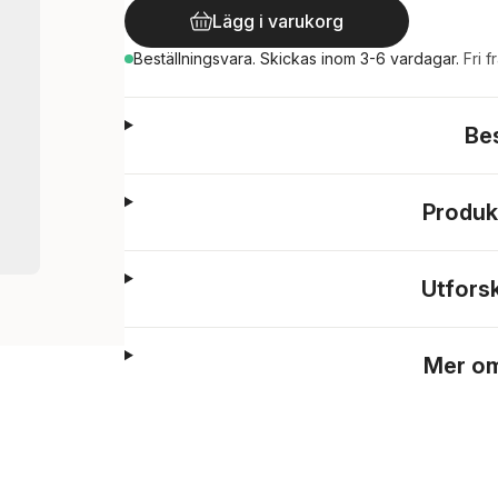
Lägg i varukorg
Beställningsvara.
Skickas
inom 3-6 vardagar
.
Fri f
Be
Produk
Utfors
Mer om