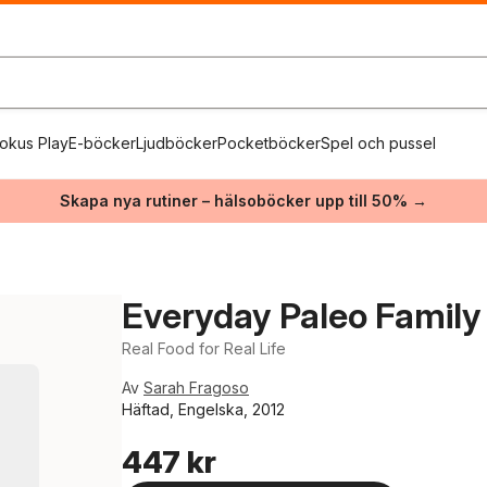
okus Play
E-böcker
Ljudböcker
Pocketböcker
Spel och pussel
Skapa nya rutiner – hälsoböcker upp till 50% →
Everyday Paleo Famil
Real Food for Real Life
Av
Sarah Fragoso
Häftad, Engelska, 2012
447 kr