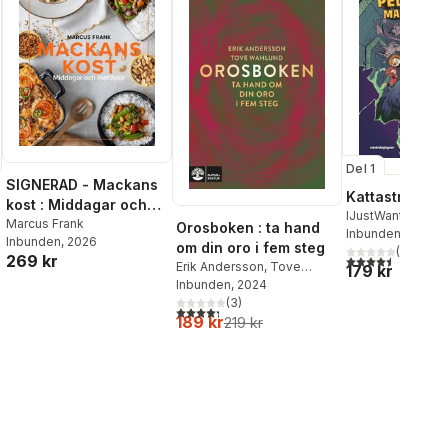
Del 1
SIGNERAD - Mackans
Kattastrofen
kost : Middagar och
IJustWantToBeC
matlådor
Marcus Frank
Orosboken : ta hand
Adolphson
Inbunden
, 2026
,
Emil
Inbunden
, 2026
om din oro i fem steg
Beer
,
Victor Beer
(
2
)
269 kr
4,5
utav 5 stjärnor.
Erik Andersson
,
Tove
179 kr
Wahlund
Inbunden
, 2024
(
3
)
4,3
utav 5 stjärnor. Totalt antal röster:
189 kr
219 kr