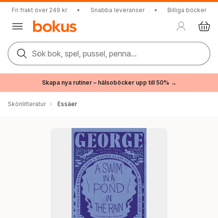
Fri frakt över 249 kr
•
Snabba leveranser
•
Billiga böcker
Sök bok, spel, pussel, penna...
Skapa nya rutiner – hälsoböcker upp till 50% →
Skönlitteratur
Essäer