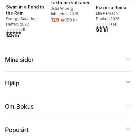
fakta om vulkaner
Swim in a Pond in
Pizzeria Roma
Julia Wiberg
the Rain
Elin Persson
Inbunden
, 2025
Pocket
, 2026
George Saunders
129 kr
159 kr
(
14
)
Häftad
, 2022
4,4
utav 5 stjärnor. Tota
99 kr
(
1
)
5,0
utav 5 stjärnor. Totalt antal röster:
145 kr
Mina sidor
Hjälp
Om Bokus
Populärt