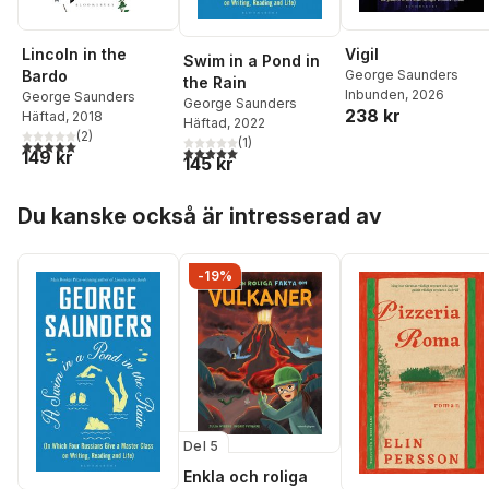
Lincoln in the
Vigil
Swim in a Pond in
Bardo
George Saunders
the Rain
Inbunden
, 2026
George Saunders
George Saunders
238 kr
Häftad
, 2018
Häftad
, 2022
(
2
)
(
1
)
5,0
utav 5 stjärnor. Totalt antal röster:
5,0
utav 5 stjärnor. Totalt antal röster:
149 kr
145 kr
Hoppa över listan
Du kanske också är intresserad av
-19%
Del 5
Enkla och roliga