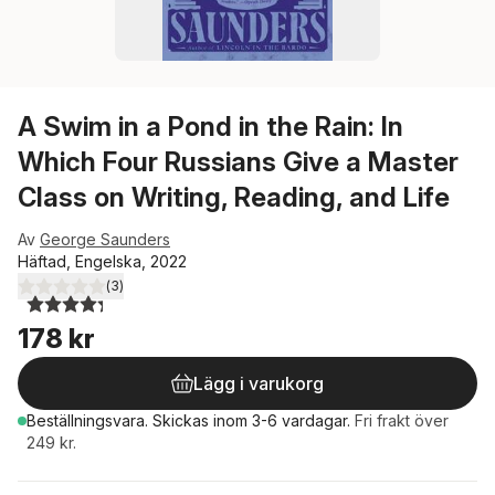
A Swim in a Pond in the Rain: In
Which Four Russians Give a Master
Class on Writing, Reading, and Life
Av
George Saunders
Häftad, Engelska, 2022
(
3
)
4,3
utav 5 stjärnor. Totalt antal röster:
178 kr
Lägg i varukorg
Beställningsvara.
Skickas
inom 3-6 vardagar
.
Fri frakt över
249 kr.