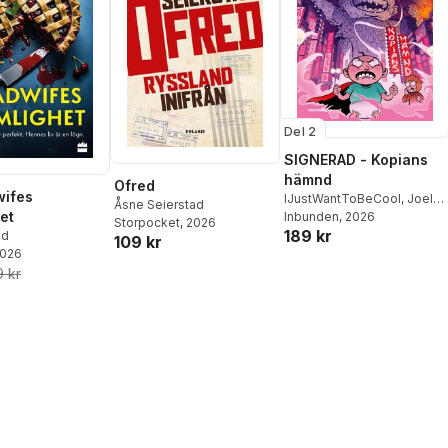
Del 2
SIGNERAD - Kopians
hämnd
Ofred
wifes
IJustWantToBeCool
,
Joel
Åsne Seierstad
et
Adolphson
Inbunden
, 2026
,
Emil Ejdemo
Storpocket
, 2026
189 kr
Beer
,
Victor Beer
ld
109 kr
2026
 kr