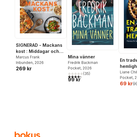
SIGNERAD - Mackans
kost : Middagar och
Mina vänner
matlådor
Marcus Frank
En trad
Inbunden
, 2026
Fredrik Backman
hemligh
269 kr
Pocket
, 2026
Liane Chi
(
35
)
4,3
utav 5 stjärnor. Totalt antal röster:
Pocket
, 
99 kr
69 kr
99