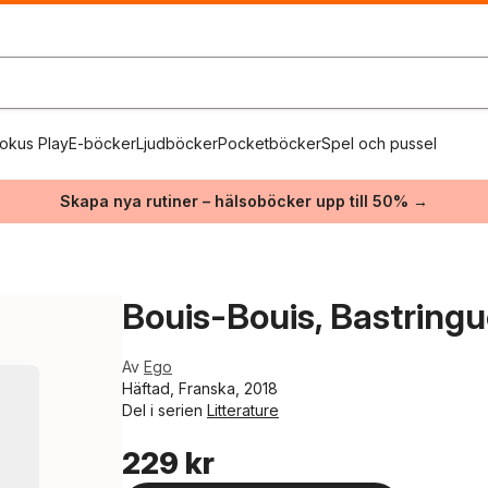
okus Play
E-böcker
Ljudböcker
Pocketböcker
Spel och pussel
Skapa nya rutiner – hälsoböcker upp till 50% →
Bouis-Bouis, Bastringu
Av
Ego
Häftad, Franska, 2018
Del i serien
Litterature
229 kr