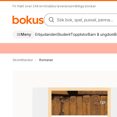
Fri frakt över 249 kr
•
Snabba leveranser
•
Billiga böcker
Sök bok, spel, pussel, penna...
Meny
Erbjudanden
Student
Topplistor
Barn & ungdom
B
Skönlitteratur
Romaner