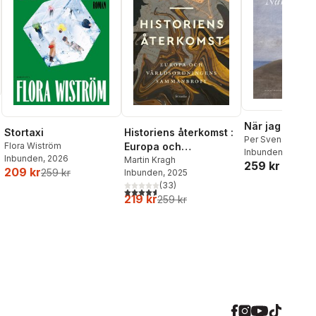
När jag dog
Stortaxi
Historiens återkomst :
Per Svensson
Flora Wiström
Europa och
Inbunden
, 2026
Inbunden
, 2026
världsordningens
Martin Kragh
259 kr
209 kr
259 kr
Inbunden
, 2025
sammanbrott
(
33
)
4,6
utav 5 stjärnor. Totalt antal röster:
219 kr
259 kr