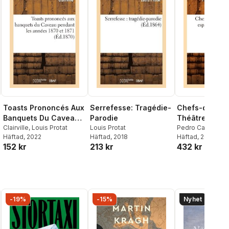
Toasts Prononcés Aux
Serrefesse: Tragédie-
Chefs-d'Oeuv
Banquets Du Caveau
Parodie
Théâtre Espag
Pendant Les Années
Clairville
,
Louis Protat
Louis Protat
Caldéron. T. 1
Pedro Calderón d
Häftad
, 2022
Häftad
, 2018
Häftad
, 2012
1870 Et 1871
(Éd.1822)
152 kr
213 kr
432 kr
-19%
-15%
Nyhet