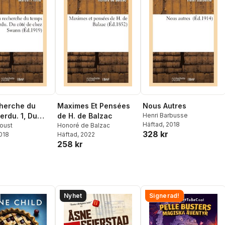
cherche du
Maximes Et Pensées
Nous Autres
erdu. 1, Du
de H. de Balzac
Henri Barbusse
Häftad
, 2018
e chez Swann
roust
Honoré de Balzac
328 kr
2018
Häftad
, 2022
258 kr
Nyhet
Signerad!