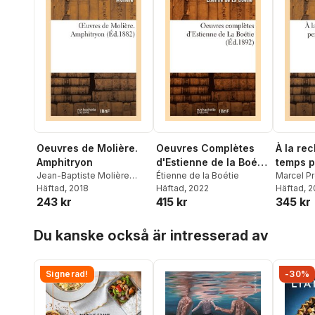
Oeuvres de Molière.
Oeuvres Complètes
À la re
Amphitryon
d'Estienne de la Boétie
temps p
Jean-Baptiste Molière
(Éd.1892)
Étienne de la Boétie
côté d
Marcel P
(Poquelin Dit)
Häftad
, 2018
Häftad
, 2022
Häftad
, 
243 kr
415 kr
345 kr
Hoppa över listan
Du kanske också är intresserad av
Signerad!
-30%