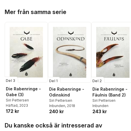
Hoppa över listan
Mer från samma serie
Del 3
Del 1
Del 2
Die Rabenringe -
Die Rabenringe -
Die Rabenringe -
Gabe (3)
Odinskind
Fäulnis (Band 2)
Siri Pettersen
Siri Pettersen
Siri Pettersen
Häftad
, 2023
Inbunden
, 2018
Inbunden
172 kr
240 kr
243 kr
Hoppa över listan
Du kanske också är intresserad av