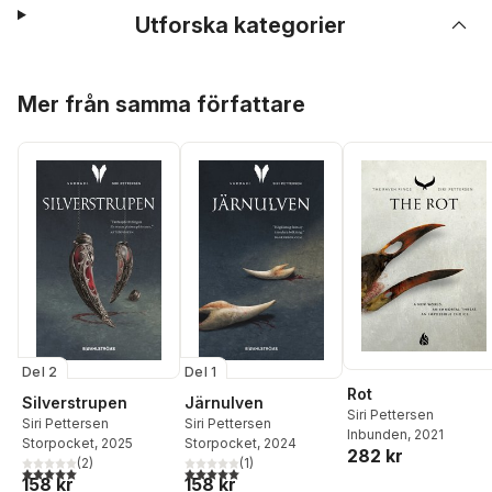
Utforska kategorier
Hoppa över listan
Mer från samma författare
Del 2
Del 1
Rot
Silverstrupen
Järnulven
Siri Pettersen
Siri Pettersen
Siri Pettersen
Inbunden
, 2021
Storpocket
, 2025
Storpocket
, 2024
282 kr
(
2
)
(
1
)
5,0
utav 5 stjärnor. Totalt antal röster:
5,0
utav 5 stjärnor. Totalt antal röster:
158 kr
158 kr