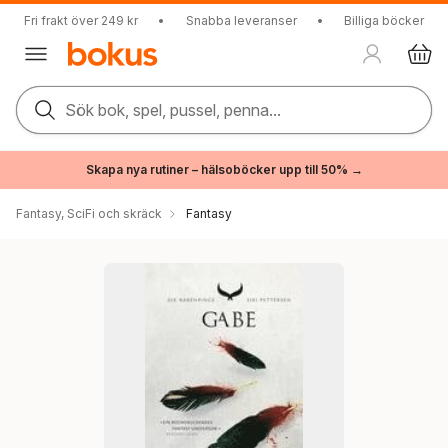
Fri frakt över 249 kr
•
Snabba leveranser
•
Billiga böcker
Sök bok, spel, pussel, penna...
Skapa nya rutiner – hälsoböcker upp till 50% →
Fantasy, SciFi och skräck
Fantasy