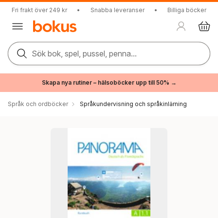
Fri frakt över 249 kr
•
Snabba leveranser
•
Billiga böcker
Sök bok, spel, pussel, penna...
Skapa nya rutiner – hälsoböcker upp till 50% →
Språk och ordböcker
Språkundervisning och språkinlärning