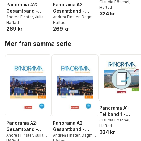
Kursbuch und
Claudia Böschel
,
Panorama A2:
Panorama A2:
Andrea Finster
Häftad
,
Übungsbuch DaZ
Gesamtband -
Gesamtband -
324 kr
Friederike Jin
,
Verena
Übungsbuch DaF -
Andrea Finster
,
Julia
Kursbuch mit
Andrea Finster
,
Dagmar
Paar-Grünbichler
,
Britt
Michaux-Stander
Häftad
,
Giersberg
Häftad
,
Friederike
Mit PagePlayer-App
interaktiven
Winzer-Kiontke
269 kr
269 kr
Verena Paar-
Jin
,
Verena Paar-
inkl. Audios
Übungen auf
Grünbichler
Grünbichler
,
Steve
scook.de
Hoppa över listan
Williams
Mer från samma serie
Panorama A1:
Teilband 1 -
Kursbuch und
Claudia Böschel
,
Panorama A2:
Panorama A2:
Andrea Finster
Häftad
,
Übungsbuch DaZ
Gesamtband -
Gesamtband -
324 kr
Friederike Jin
,
Verena
Übungsbuch DaF -
Andrea Finster
,
Julia
Kursbuch mit
Andrea Finster
,
Dagmar
Paar-Grünbichler
,
Britt
Michaux-Stander
Häftad
,
Giersberg
Häftad
,
Friederike