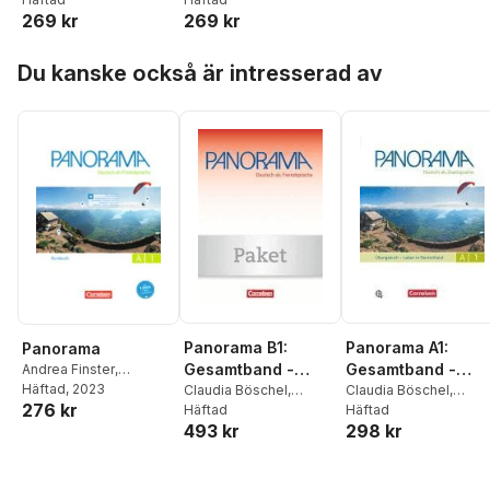
Mit PagePlayer-App
interaktiven
Winzer-Kiontke
269 kr
269 kr
Verena Paar-
Jin
,
Verena Paar-
inkl. Audios
Übungen auf
Grünbichler
Grünbichler
,
Steve
scook.de
Hoppa över listan
Williams
Du kanske också är intresserad av
Panorama B1:
Panorama A1:
Panorama
Gesamtband -
Gesamtband -
Andrea Finster
,
Friederike Jin
Häftad
, 2023
,
Verena
Kursbuch und
Claudia Böschel
,
Leben in
Claudia Böschel
,
276 kr
Paar-Grünbichler
,
Britta
Andrea Finster
Häftad
,
Andrea Finster
Häftad
,
Übungsbuch DaZ
Deutschland
Winzer-Kiontke
493 kr
298 kr
Friederike Jin
,
Verena
Friederike Jin
,
Verena
Paar-Grünbichler
,
Britta
Paar-Grünbichler
,
Britt
Winzer-Kiontke
Winzer-Kiontke