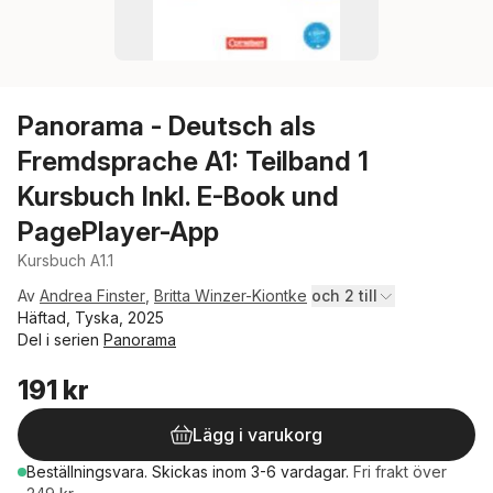
Panorama - Deutsch als
Fremdsprache A1: Teilband 1
Kursbuch Inkl. E-Book und
PagePlayer-App
Kursbuch A1.1
Av
Andrea Finster
,
Britta Winzer-Kiontke
och 2 till
Häftad, Tyska, 2025
Del i serien
Panorama
191 kr
Lägg i varukorg
Beställningsvara.
Skickas
inom 3-6 vardagar
.
Fri frakt över