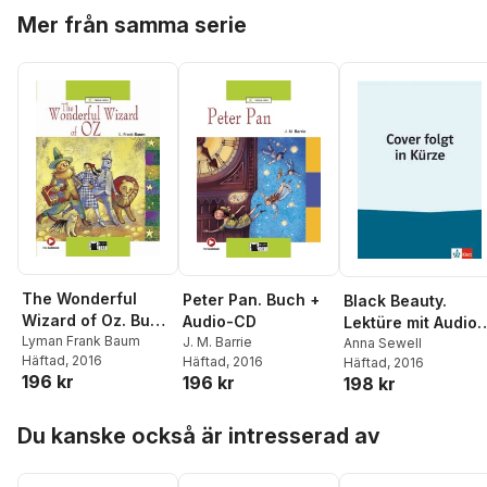
Hoppa över listan
Mer från samma serie
The Wonderful
Peter Pan. Buch +
Black Beauty.
Wizard of Oz. Buch
Audio-CD
Lektüre mit Audio-
+ Hybrid-CD
Lyman Frank Baum
J. M. Barrie
Online
Anna Sewell
Häftad
, 2016
Häftad
, 2016
Häftad
, 2016
196 kr
196 kr
198 kr
Hoppa över listan
Du kanske också är intresserad av