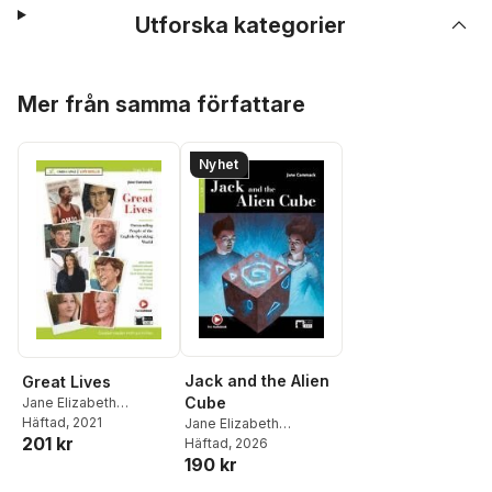
Utforska kategorier
Hoppa över listan
Mer från samma författare
Nyhet
Jack and the Alien
Great Lives
Cube
Jane Elizabeth
Cammack
Häftad
, 2021
Jane Elizabeth
201 kr
Cammack
Häftad
, 2026
190 kr