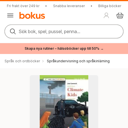
Fri frakt över 249 kr
•
Snabba leveranser
•
Billiga böcker
Sök bok, spel, pussel, penna...
Skapa nya rutiner – hälsoböcker upp till 50% →
Språk och ordböcker
Språkundervisning och språkinlärning