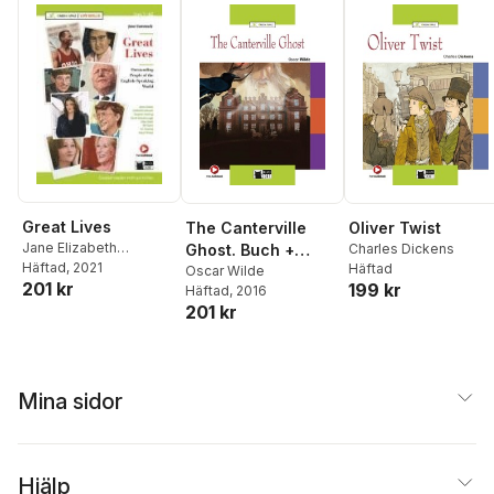
Great Lives
The Canterville
Oliver Twist
Jane Elizabeth
Ghost. Buch +
Charles Dickens
Cammack
Häftad
, 2021
Häftad
Audio-Datei
Oscar Wilde
201 kr
199 kr
Häftad
, 2016
201 kr
Mina sidor
Hjälp