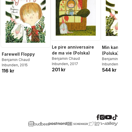
Le pire anniversaire
Min kanin So
de ma vie (Polska)
(Polska)
Farewell Floppy
Benjamin Chaud
Benjamin Chaud
Benjamin Chaud
Inbunden
, 2017
Inbunden
, 2015
Inbunden
, 2015
201 kr
544 kr
116 kr