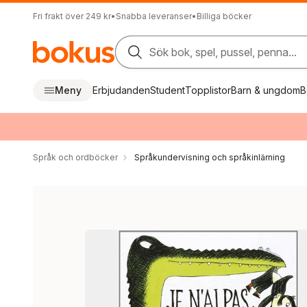
Fri frakt över 249 kr
•
Snabba leveranser
•
Billiga böcker
Sök bok, spel, pussel, penna...
Meny
Erbjudanden
Student
Topplistor
Barn & ungdom
B
Språk och ordböcker
Språkundervisning och språkinlärning