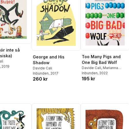
ör inte så
siska)
Too Many Pigs and
George and His
lì
One Big Bad Wolf
Shadow
, 2019
Davide Cali
,
Marianna
Davide Cali
Balducci
Inbunden
, 2022
Inbunden
, 2017
195 kr
260 kr