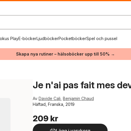
okus Play
E-böcker
Ljudböcker
Pocketböcker
Spel och pussel
Skapa nya rutiner – hälsoböcker upp till 50% →
Je n'ai pas fait mes dev
Av
Davide Cali
,
Benjamin Chaud
Häftad, Franska, 2019
209 kr
Lägg i varukorg