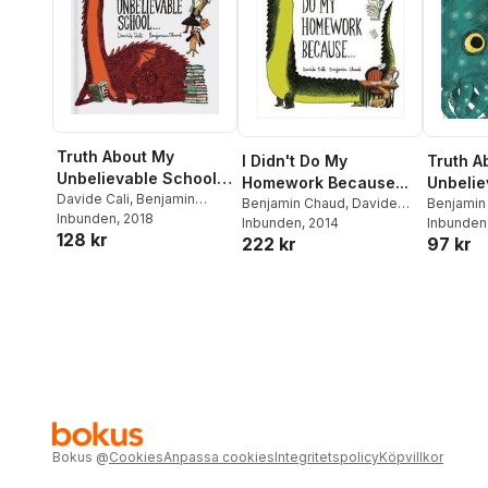
Truth About My
I Didn't Do My
Truth A
Unbelievable School .
Homework Because...
Unbeli
. .
Davide Cali
,
Benjamin
Benjamin Chaud
,
Davide
. . .
Benjamin
Chaud
Inbunden
, 2018
Cali
Inbunden
, 2014
Cali
Inbunden
128 kr
222 kr
97 kr
Bokus
@
Cookies
Anpassa cookies
Integritetspolicy
Köpvillkor