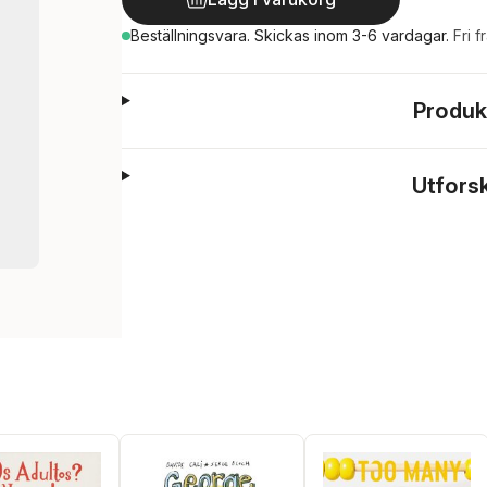
Beställningsvara.
Skickas
inom 3-6 vardagar
.
Fri f
Produk
Utfors