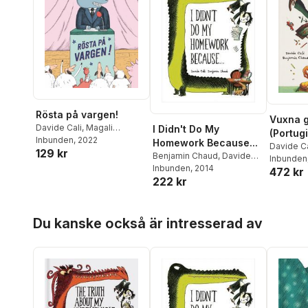
Rösta på vargen!
Vuxna g
Davide Cali
,
Magali
I Didn't Do My
(Portugi
Clavelet
Inbunden
, 2022
Homework Because...
Davide Ca
129 kr
Benjamin Chaud
,
Davide
Inbunden
Cali
Inbunden
, 2014
472 kr
222 kr
Hoppa över listan
Du kanske också är intresserad av