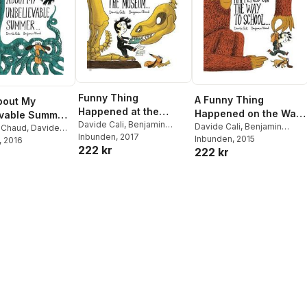
Funny Thing
A Funny Thing
bout My
Happened at the
Happened on the Way
evable Summer
Museum . . .
Davide Cali
,
Benjamin
to School...
Davide Cali
,
Benjamin
 Chaud
,
Davide
Chaud
Inbunden
, 2017
Chaud
Inbunden
, 2015
, 2016
222 kr
222 kr