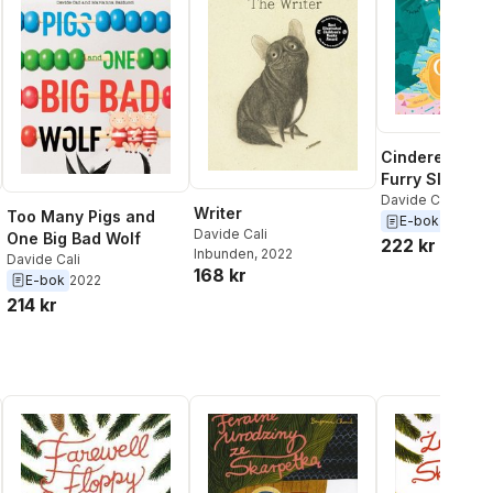
Cinderella an
Furry Slippers
Davide Cali
Writer
Too Many Pigs and
E-bok
2017
Davide Cali
One Big Bad Wolf
222 kr
Inbunden
, 2022
Davide Cali
168 kr
E-bok
2022
214 kr