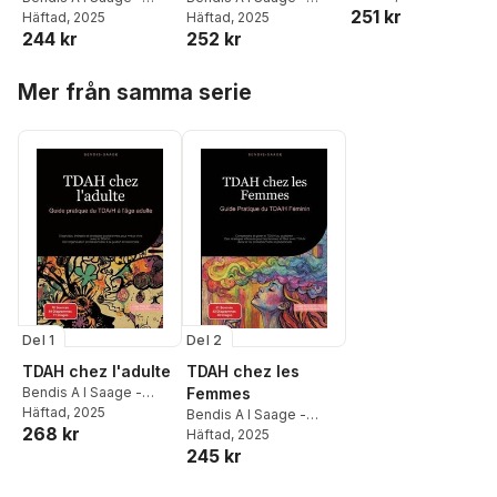
251 kr
Français
Häftad
, 2025
Français
Häftad
, 2025
244 kr
252 kr
Hoppa över listan
Mer från samma serie
Del 1
Del 2
TDAH chez l'adulte
TDAH chez les
Bendis A I Saage -
Femmes
Français
Häftad
, 2025
Bendis A I Saage -
268 kr
Français
Häftad
, 2025
245 kr
Hoppa över listan