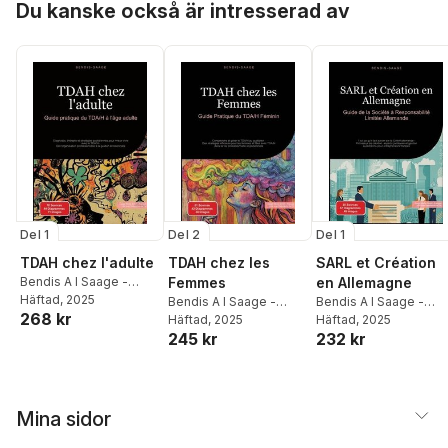
Du kanske också är intresserad av
Del 1
Del 2
Del 1
TDAH chez l'adulte
TDAH chez les
SARL et Création
Bendis A I Saage -
Femmes
en Allemagne
Français
Häftad
, 2025
Bendis A I Saage -
Bendis A I Saage -
268 kr
Français
Häftad
, 2025
Français
Häftad
, 2025
245 kr
232 kr
Mina sidor