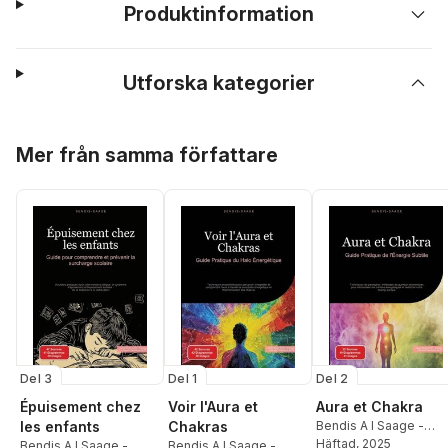
Produktinformation
Utforska kategorier
Hoppa över listan
Mer från samma författare
Del 3
Del 1
Del 2
Épuisement chez
Voir l'Aura et
Aura et Chakra
les enfants
Chakras
Bendis A I Saage -
Français
Häftad
, 2025
Bendis A I Saage -
Bendis A I Saage -