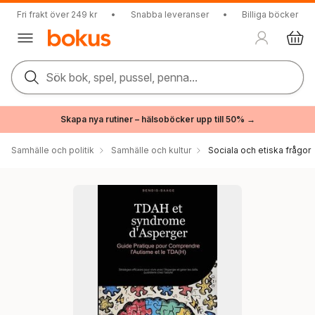
Fri frakt över 249 kr
•
Snabba leveranser
•
Billiga böcker
Sök bok, spel, pussel, penna...
Skapa nya rutiner – hälsoböcker upp till 50% →
Samhälle och politik
Samhälle och kultur
Sociala och etiska frågor