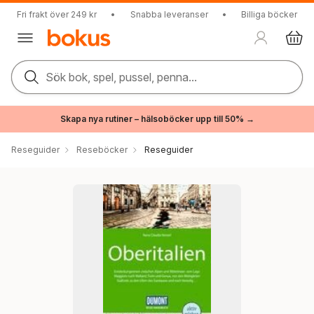
Fri frakt över 249 kr
•
Snabba leveranser
•
Billiga böcker
Sök bok, spel, pussel, penna...
Skapa nya rutiner – hälsoböcker upp till 50% →
Reseguider
Reseböcker
Reseguider