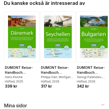
Du kanske också är intresserad av
DUMONT Reise-
DUMONT Reise-
DUMONT Reise-
Handbuch
Handbuch
Handbuch
Reiseführer
Hans Klüche
Reiseführer
Philipp Därr
,
Wolfgang
Reiseführer
Georgi Palahutev
,
Häftad
, 2025
Därr
Häftad
, 2026
Simone Böcker
Häftad
, 2026
Dänemark
Seychellen
Bulgarien
339 kr
317 kr
342 kr
Mina sidor