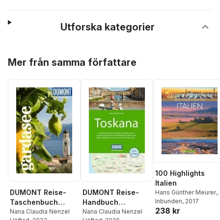
Utforska kategorier
Hoppa över listan
Mer från samma författare
100 Highlights
Italien
DUMONT Reise-
DUMONT Reise-
Hans Günther Meurer
,
Eugen E. Hüsler
Inbunden
, 2017
,
Taschenbuch
Handbuch
238 kr
Manfred Kostner
,
Reiseführer
Nana Claudia Nenzel
Reiseführer
Nana Claudia Nenzel
Andrea Behrmann
,