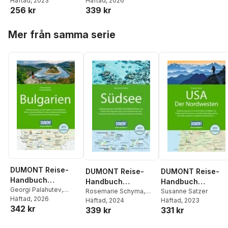
Häftad
, 2023
Häftad
, 2026
Gardasee
Toskana
Paolo Succu
,
Thomas
256 kr
339 kr
Winzker
,
Dagmar
Kluthe
,
Julia Lorenzer
,
Hoppa över listan
Mer från samma serie
Fabian Marcher
,
Julia
Landgrebe
,
Nana
Claudia Nenzel
,
Thomas Migge
,
Udo
Bernhart
,
Herbert
Taschler
DUMONT Reise-
DUMONT Reise-
DUMONT Reise-
Handbuch
Handbuch
Handbuch
Reiseführer
Georgi Palahutev
,
Reiseführer
Rosemarie Schyma
,
Reiseführer USA,
Susanne Satzer
Simone Böcker
Häftad
, 2026
Bulgarien
Franziska Grötsch
Häftad
, 2024
Häftad
, 2023
Südsee
Der Nordwesten
342 kr
339 kr
331 kr
Hoppa över listan