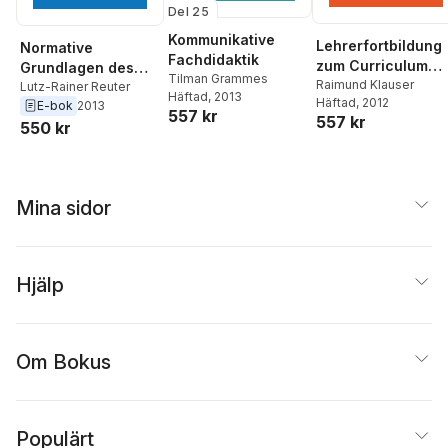
Del 25
Kommunikative
Lehrerfortbildung
Normative
Fachdidaktik
zum Curriculum
Grundlagen des
Tilman Grammes
„Politik“
Raimund Klauser
politischen
Lutz-Rainer Reuter
Häftad
, 2013
Häftad
, 2012
E-bok
2013
Unterrichts
557 kr
557 kr
550 kr
Mina sidor
Hjälp
Om Bokus
Populärt