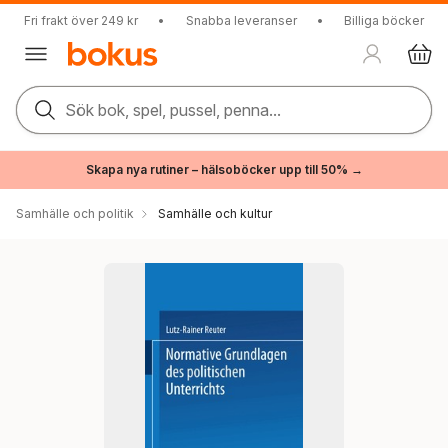
Fri frakt över 249 kr
•
Snabba leveranser
•
Billiga böcker
Sök bok, spel, pussel, penna...
Skapa nya rutiner – hälsoböcker upp till 50% →
Samhälle och politik
Samhälle och kultur