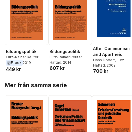
After Communism
Bildungspolitik
Bildungspolitik
and Apartheid
Lutz-Rainer Reuter
Lutz-Rainer Reuter
Hans Dobert
,
Lutz
Häftad
, 2014
E-bok
2019
Rainer Reuter
Häftad
, 2002
,
Lutz
607 kr
449 kr
700 kr
Reuter
,
Hans Döbert
Hoppa över listan
Mer från samma serie