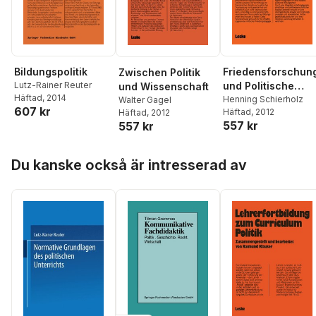
Bildungspolitik
Friedensforschun
Zwischen Politik
Lutz-Rainer Reuter
und Politische
und Wissenschaft
Häftad
, 2014
Didaktik
Henning Schierholz
Walter Gagel
607 kr
Häftad
, 2012
Häftad
, 2012
557 kr
557 kr
Hoppa över listan
Du kanske också är intresserad av