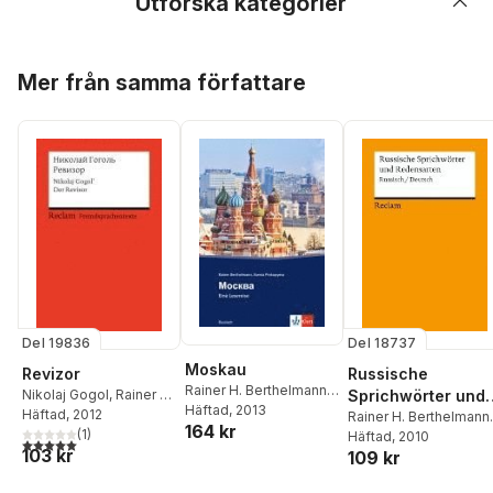
Utforska kategorier
Hoppa över listan
Mer från samma författare
Del 19836
Del 18737
Moskau
Revizor
Russische
Rainer H. Berthelmann
,
Nikolaj Gogol
,
Rainer H.
Sprichwörter und
Ksenia Prokopyeva
Häftad
, 2013
Berthelmann
Häftad
, 2012
,
Gundela
Redensarten
Rainer H. Berthelmann
,
164 kr
Berthelmann
(
1
)
Gundela Berthelmann
Häftad
, 2010
5,0
utav 5 stjärnor. Totalt antal röster:
103 kr
109 kr