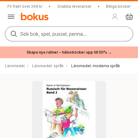
Fri frakt över 249 kr
•
Snabba leveranser
•
Billiga böcker
Sök bok, spel, pussel, penna...
Skapa nya rutiner – hälsoböcker upp till 50% →
Läromedel
Läromedel: språk
Läromedel: moderna språk