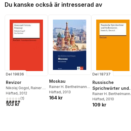
Hoppa över listan
Du kanske också är intresserad av
Del 19836
Del 18737
Moskau
Revizor
Russische
Rainer H. Berthelmann
,
Nikolaj Gogol
,
Rainer H.
Sprichwörter und
Ksenia Prokopyeva
Häftad
, 2013
Berthelmann
Häftad
, 2012
,
Gundela
Redensarten
Rainer H. Berthelmann
,
164 kr
Berthelmann
(
1
)
Gundela Berthelmann
Häftad
, 2010
5,0
utav 5 stjärnor. Totalt antal röster:
103 kr
109 kr