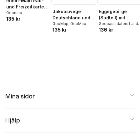
Rhein-Main Rad-
und Freizeitkarte
Jakobswege
Eggegebirge
1:50 000
Geomap
Deutschland und
(Südteil) mit
135 kr
westliches Europa
GeoMap
,
GeoMap
Eggeweg und E1
Geobasisdaten: Land
135 kr
136 kr
NRW
Blatt 64,
topographische
Wanderkarte NRW
Mina sidor
Hjälp