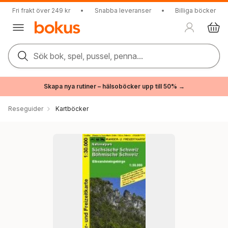
Fri frakt över 249 kr
•
Snabba leveranser
•
Billiga böcker
Sök bok, spel, pussel, penna...
Skapa nya rutiner – hälsoböcker upp till 50% →
Reseguider
Kartböcker