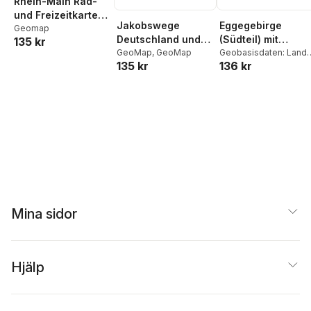
Rhein-Main Rad-
und Freizeitkarte
Jakobswege
Eggegebirge
1:50 000
Geomap
Deutschland und
(Südteil) mit
135 kr
westliches Europa
GeoMap
,
GeoMap
Eggeweg und E1
Geobasisdaten: Land
135 kr
136 kr
NRW
Blatt 64,
topographische
Wanderkarte NRW
Mina sidor
Hjälp