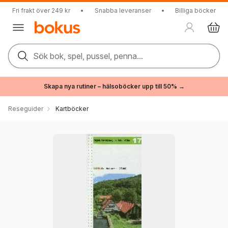
Fri frakt över 249 kr
•
Snabba leveranser
•
Billiga böcker
Sök bok, spel, pussel, penna...
Skapa nya rutiner – hälsoböcker upp till 50% →
Reseguider
Kartböcker