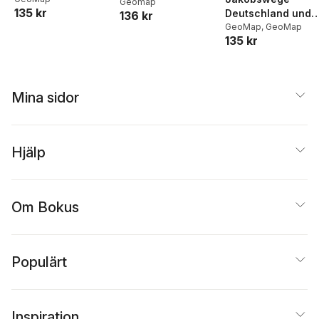
1:50 000
Geomap
135 kr
Deutschland und
Rad- und
136 kr
westliches Europa
GeoMap
,
GeoMap
Freizeitkarte
135 kr
Mina sidor
Hjälp
Om Bokus
Populärt
Inspiration