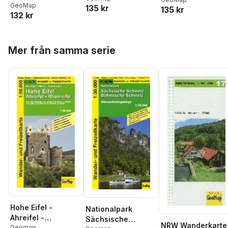
Freizeitkarte
Radwanderkarte
GeoMap
135 kr
135 kr
und Freizeitkarte
132 kr
mit
Radverkehrsnetz
NRW
Hoppa över listan
Mer från samma serie
Hohe Eifel -
Nationalpark
Ahreifel -
Sächsische
NRW Wanderkarte
Rheineifel 1 : 50
Geomap