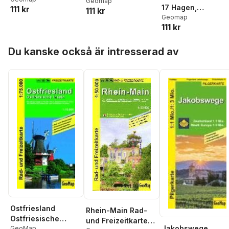
Schweiz,
Geomap
17 Hagen,
111 kr
111 kr
000. Wander- und
Böhmische
Gevelsberg,
Geomap
Freizeitkarte
Schweiz -
111 kr
Iserlohn, Witten 1 :
Wanderkarte 1 : 30
25 000
000
Hoppa över listan
Du kanske också är intresserad av
Ostfriesland
Rhein-Main Rad-
Ostfriesische
und Freizeitkarte
Jakobswege
Inseln 1:75.000
GeoMap