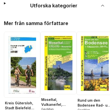
Utforska kategorier
Hoppa över listan
Mer från samma författare
Moseltal,
Rund um den
Kreis Gütersloh,
Vulkaneifel,
Bodensee Rad- un
Stadt Bielefeld
Moseleifel Wander-
GeoMap
GeoMap