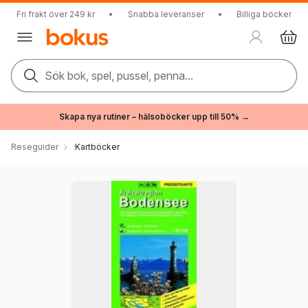
Fri frakt över 249 kr
•
Snabba leveranser
•
Billiga böcker
Sök bok, spel, pussel, penna...
Skapa nya rutiner – hälsoböcker upp till 50% →
Reseguider
Kartböcker