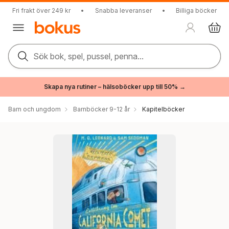
Fri frakt över 249 kr
•
Snabba leveranser
•
Billiga böcker
Sök bok, spel, pussel, penna...
Skapa nya rutiner – hälsoböcker upp till 50% →
Barn och ungdom
Barnböcker 9-12 år
Kapitelböcker