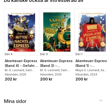
Du kanske också är intresserad av
Del 4
Del 3
Del 1
Abenteuer-Express
Abenteuer-Express
Abenteuer-Expres
(Band 4) - Gefahr
(Band 3) -
(Band 1) -
im
M. G. Leonard
,
Sam
Entdeckung im
M. G. Leonard
,
Sam
Juwelendiebe im
Maya G. Leonard
,
Sam
Sedgman
Inbunden
, 2025
Sedgman
Inbunden
, 2025
Sedgman
Inbunden
, 2024
Mitternachtsexpres
Safari Star
Highland Express
202 kr
200 kr
200 kr
s
Mina sidor