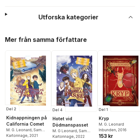
Utforska kategorier
Hoppa över listan
Mer från samma författare
Del 2
Del 1
Del 4
Kidnappningen på
Kryp
Hotet vid
California Comet
M. G. Leonard
Dödmanspasset
M. G. Leonard
,
Sam
Inbunden
, 2016
M. G Leonard
,
Sam
153 kr
Sedgman
Kartonnage
, 2021
Sedgman
Kartonnage
, 2022