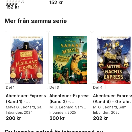
(
1
)
152 kr
4,0
utav 5 stjärnor. Totalt antal röster:
152 kr
Hoppa över listan
Mer från samma serie
Del 1
Del 3
Del 4
Abenteuer-Express
Abenteuer-Express
Abenteuer-Expres
(Band 1) -
(Band 3) -
(Band 4) - Gefahr
Juwelendiebe im
Maya G. Leonard
,
Sam
Entdeckung im
M. G. Leonard
,
Sam
im
M. G. Leonard
,
Sam
Sedgman
Inbunden
, 2024
Sedgman
Inbunden
, 2025
Sedgman
Inbunden
, 2025
Highland Express
Safari Star
Mitternachtsexpr
200 kr
200 kr
202 kr
s
Hoppa över listan