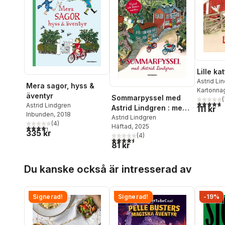
Lille kat
Astrid Li
Mera sagor, hyss &
Kartonna
äventyr
Sommarpyssel med
(
4,7
utav 5 
Astrid Lindgren
Astrid Lindgren : med
111 kr
Inbunden
, 2018
klistermärken
Astrid Lindgren
(
4
)
Häftad
, 2025
4,3
utav 5 stjärnor. Totalt antal röster:
335 kr
(
4
)
4,5
utav 5 stjärnor. Totalt antal röster:
81 kr
Hoppa över listan
Du kanske också är intresserad av
Signerad!
Signerad!
-19%