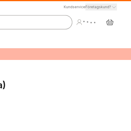
Kundservice
Företagskund?
a)