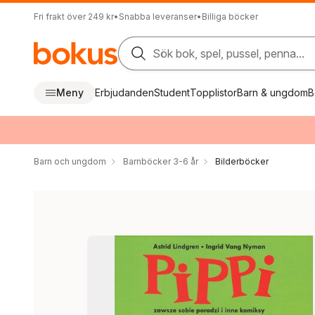
Fri frakt över 249 kr
•
Snabba leveranser
•
Billiga böcker
Sök bok, spel, pussel, penna...
Meny
Erbjudanden
Student
Topplistor
Barn & ungdom
B
Barn och ungdom
Barnböcker 3-6 år
Bilderböcker