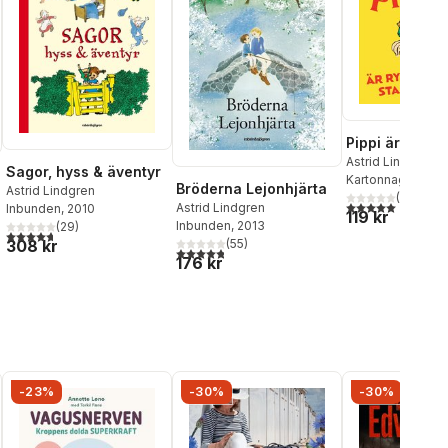
Pippi är ryslig
Astrid Lindgren
Sagor, hyss & äventyr
Kartonnage
, 202
Bröderna Lejonhjärta
Astrid Lindgren
(
1
)
5,0
utav 5 stjärnor.
Astrid Lindgren
Inbunden
, 2010
119 kr
Inbunden
, 2013
(
29
)
4,7
utav 5 stjärnor. Totalt antal röster:
308 kr
(
55
)
4,8
utav 5 stjärnor. Totalt antal röster:
al röster:
176 kr
-23%
-30%
-30%