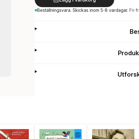
Beställningsvara.
Skickas
inom 5-8 vardagar
.
Fri f
Be
Produk
Utfors