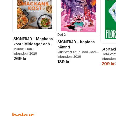
Del 2
SIGNERAD - Mackans
SIGNERAD - Kopians
kost : Middagar och
hämnd
matlådor
Marcus Frank
Stortaxi
IJustWantToBeCool
,
Joel
Inbunden
, 2026
Flora Wi
Adolphson
Inbunden
, 2026
,
Emil Ejdemo
269 kr
Inbunden
189 kr
Beer
,
Victor Beer
209 kr