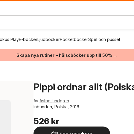
okus Play
E-böcker
Ljudböcker
Pocketböcker
Spel och pussel
Skapa nya rutiner – hälsoböcker upp till 50% →
Pippi ordnar allt (Polsk
Av
Astrid Lindgren
Inbunden, Polska, 2016
526 kr
Lägg i varukorg