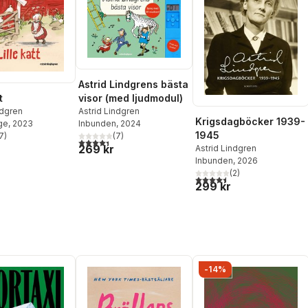
Astrid Lindgrens bästa
t
visor (med ljudmodul)
ndgren
Astrid Lindgren
Krigsdagböcker 1939-
ge
, 2023
Inbunden
, 2024
1945
7
)
(
7
)
stjärnor. Totalt antal röster:
4,4
utav 5 stjärnor. Totalt antal röster:
269 kr
Astrid Lindgren
Inbunden
, 2026
(
2
)
4,5
utav 5 stjärnor. Totalt ant
299 kr
-14%