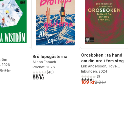
Orosboken : ta hand
Bröllopsgästerna
ström
om din oro i fem steg
Alison Espach
, 2026
Erik Andersson
,
Tove
Pocket
, 2026
259 kr
Wahlund
Inbunden
, 2024
(
40
)
3,8
utav 5 stjärnor. Totalt antal röster:
(
3
)
99 kr
4,3
utav 5 stjärnor. Totalt ant
189 kr
219 kr