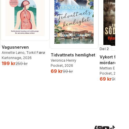
Vagusnerven
Del 2
Annette Løno
,
Torkil Færø
Tidvattnets hemlighet
Vykort från en
Kartonnage
, 2026
Veronica Henry
mördare
199 kr
259 kr
Pocket
, 2026
Mattias Edvards
69 kr
99 kr
Pocket
, 2026
69 kr
99 kr
al röster: