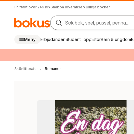
Fri frakt över 249 kr
•
Snabba leveranser
•
Billiga böcker
Sök bok, spel, pussel, penna...
Meny
Erbjudanden
Student
Topplistor
Barn & ungdom
B
Skönlitteratur
Romaner