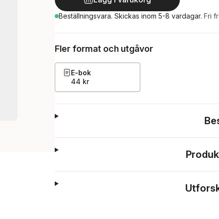
Beställningsvara.
Skickas
inom 5-8 vardagar
.
Fri f
Fler format och utgåvor
E-bok
44 kr
Be
Produk
Utfors