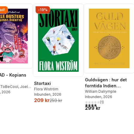
ad!
-19%
D - Kopians
Guldvägen : hur det
Stortaxi
forntida Indien
tToBeCool
,
Joel
Flora Wiström
förändrade världen
William Dalrymple
on
, 2026
,
Emil Ejdemo
Inbunden
, 2026
Inbunden
, 2026
tor Beer
209 kr
259 kr
(
1
)
4,0
utav 5 stjärnor. Totalt ant
299 kr