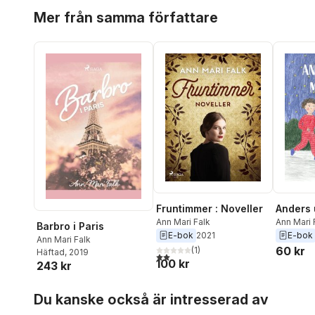
Hoppa över listan
Mer från samma författare
Fruntimmer : Noveller
Anders 
Ann Mari Falk
Ann Mari 
Barbro i Paris
E-bok
2021
E-bok
Ann Mari Falk
60 kr
(
1
)
Häftad
, 2019
2,0
utav 5 stjärnor. Totalt antal röster:
100 kr
243 kr
Hoppa över listan
Du kanske också är intresserad av