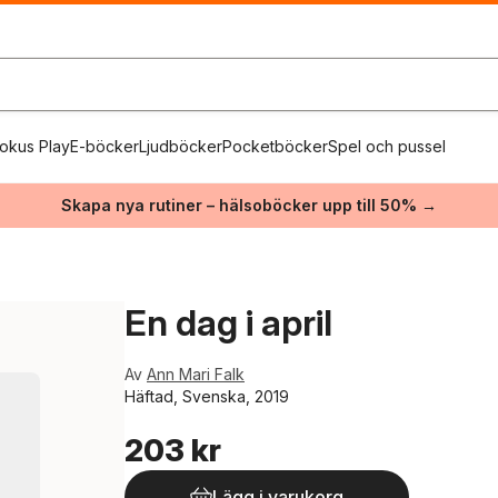
okus Play
E-böcker
Ljudböcker
Pocketböcker
Spel och pussel
Skapa nya rutiner – hälsoböcker upp till 50% →
En dag i april
Av
Ann Mari Falk
Häftad, Svenska, 2019
203 kr
Lägg i varukorg