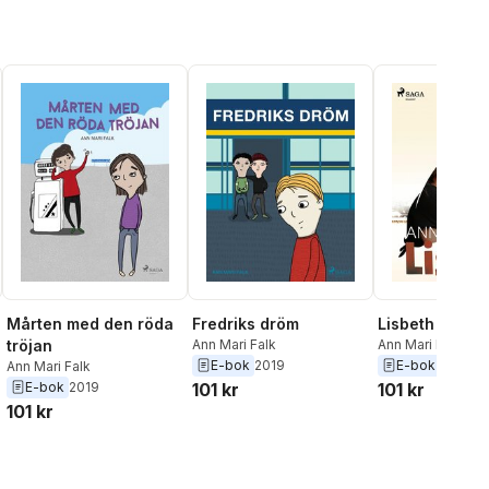
Mårten med den röda
Fredriks dröm
Lisbeth
tröjan
Ann Mari Falk
Ann Mari Falk
E-bok
2019
E-bok
2018
Ann Mari Falk
E-bok
2019
101 kr
101 kr
101 kr