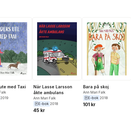
ute med Taxi
När Lasse Larsson
Bara på skoj
Falk
åkte ambulans
Ann Mari Falk
2019
E-bok
2018
Ann Mari Falk
E-bok
2018
101 kr
45 kr