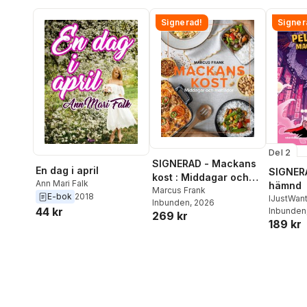
Signerad!
Signer
Del 2
SIGNERAD - Mackans
En dag i april
SIGNERA
kost : Middagar och
Ann Mari Falk
hämnd
matlådor
Marcus Frank
E-bok
2018
IJustWan
Inbunden
, 2026
44 kr
Adolphs
Inbunden
269 kr
189 kr
Beer
,
Vic