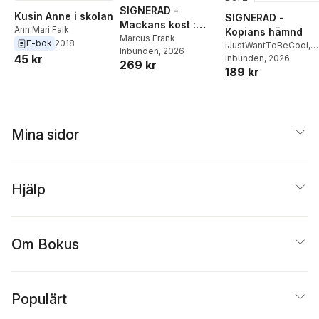
SIGNERAD -
Kusin Anne i skolan
SIGNERAD -
Mackans kost :
Ann Mari Falk
Kopians hämnd
Middagar och
Marcus Frank
E-bok
2018
IJustWantToBeCool
,
Inbunden
, 2026
matlådor
45 kr
Joel Adolphson
Inbunden
, 2026
,
Emil
269 kr
189 kr
Ejdemo Beer
,
Victor
Beer
Mina sidor
Hjälp
Om Bokus
Populärt