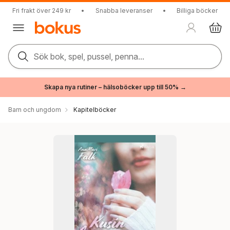
Fri frakt över 249 kr
•
Snabba leveranser
•
Billiga böcker
Sök bok, spel, pussel, penna...
Skapa nya rutiner – hälsoböcker upp till 50% →
Barn och ungdom
Kapitelböcker