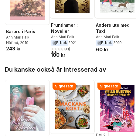
Fruntimmer :
Anders ute med
Noveller
Taxi
Barbro i Paris
Ann Mari Falk
Ann Mari Falk
Ann Mari Falk
E-bok
2021
E-bok
2019
Häftad
, 2019
243 kr
60 kr
(
1
)
2,0
utav 5 stjärnor. Totalt antal röster:
100 kr
Hoppa över listan
Du kanske också är intresserad av
Signerad!
Signerad!
Del 2