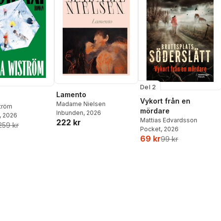
Del 2
Lamento
Vykort från en
Madame Nielsen
ström
mördare
Inbunden
, 2026
, 2026
Mattias Edvardsson
222 kr
259 kr
Pocket
, 2026
69 kr
99 kr