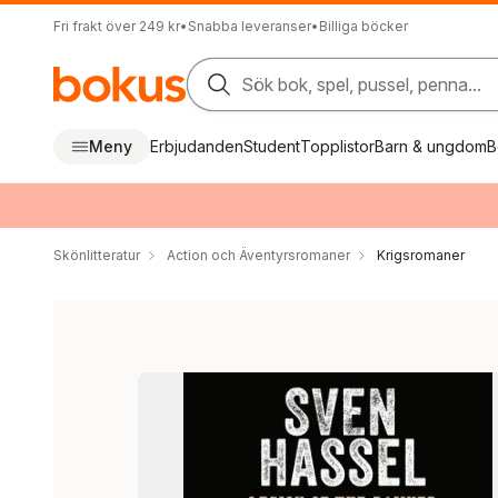
Fri frakt över 249 kr
•
Snabba leveranser
•
Billiga böcker
Sök bok, spel, pussel, penna...
Meny
Erbjudanden
Student
Topplistor
Barn & ungdom
B
Skönlitteratur
Action och Äventyrsromaner
Krigsromaner