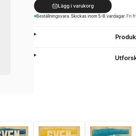
Lägg i varukorg
Beställningsvara.
Skickas
inom 5-8 vardagar
.
Fri f
Produk
Utfors