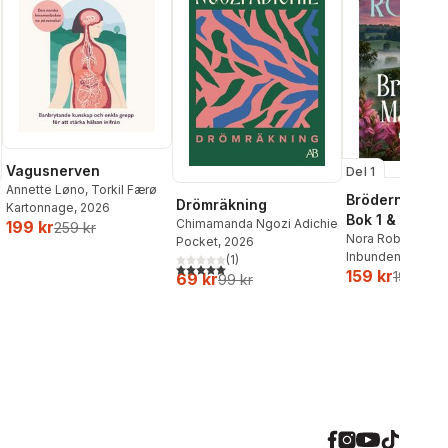
Vagusnerven
Del 1
Annette Løno
,
Torkil Færø
Bröderna Ma
Drömräkning
Kartonnage
, 2026
Bok 1 & 2
Chimamanda Ngozi Adichie
199 kr
259 kr
Nora Roberts
Pocket
, 2026
Inbunden
, 2026
(
1
)
5,0
utav 5 stjärnor. Totalt antal röster:
159 kr
199 kr
69 kr
99 kr