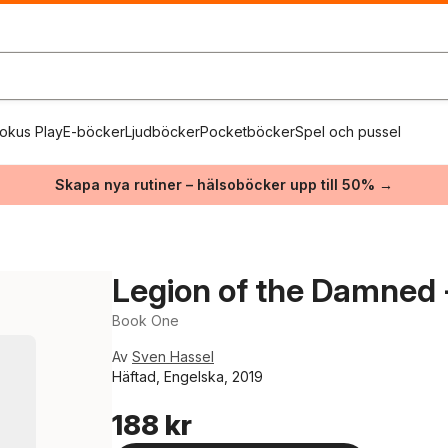
okus Play
E-böcker
Ljudböcker
Pocketböcker
Spel och pussel
Skapa nya rutiner – hälsoböcker upp till 50% →
Legion of the Damned 
Book One
Av
Sven Hassel
Häftad, Engelska, 2019
188 kr