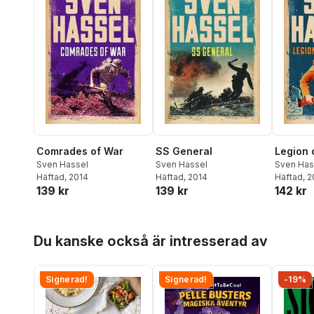
Comrades of War
SS General
Legion 
Sven Hassel
Sven Hassel
Sven Has
Häftad
, 2014
Häftad
, 2014
Häftad
, 
139 kr
139 kr
142 kr
Hoppa över listan
Du kanske också är intresserad av
Signerad!
Signerad!
-19%