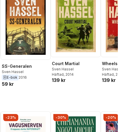
Court Martial
Wheels of Ter
SS-Generalen
Sven Hassel
Sven Hassel
Sven Hassel
Häftad
, 2014
Häftad
, 2014
E-bok
2016
139 kr
139 kr
59 kr
-23%
-30%
-20%