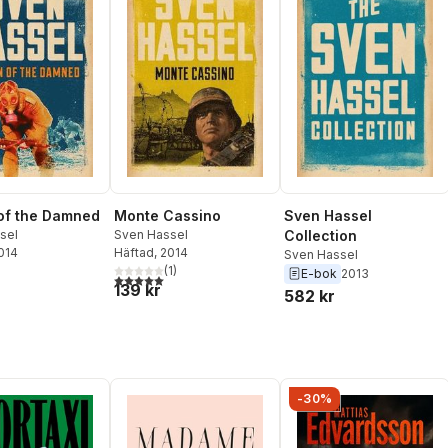
of the Damned
Monte Cassino
Sven Hassel
sel
Sven Hassel
Collection
2014
Häftad
, 2014
Sven Hassel
(
1
)
E-bok
2013
5,0
utav 5 stjärnor. Totalt antal röster:
139 kr
582 kr
-30%