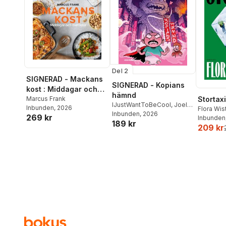
Del 2
SIGNERAD - Mackans
SIGNERAD - Kopians
kost : Middagar och
hämnd
matlådor
Marcus Frank
Stortaxi
IJustWantToBeCool
,
Joel
Inbunden
, 2026
Flora Wi
Adolphson
Inbunden
, 2026
,
Emil Ejdemo
269 kr
Inbunden
189 kr
Beer
,
Victor Beer
209 kr