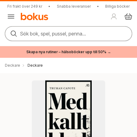
Fri frakt över 249 kr
•
Snabba leveranser
•
Billiga böcker
Sök bok, spel, pussel, penna...
Skapa nya rutiner – hälsoböcker upp till 50% →
Deckare
Deckare