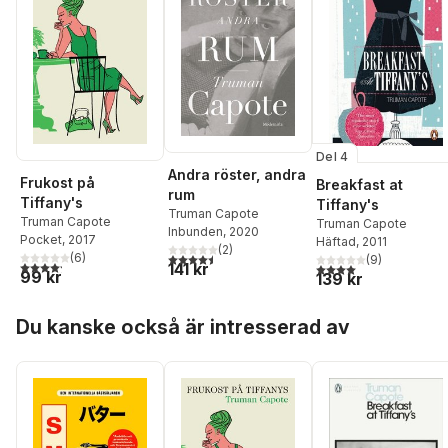
Del 4
Andra röster, andra
Frukost på
Breakfast at
rum
Tiffany's
Tiffany's
Truman Capote
Truman Capote
Truman Capote
Inbunden
, 2020
Pocket
, 2017
Häftad
, 2011
(
2
)
4,5
utav 5 stjärnor. Totalt antal röster:
(
6
)
(
9
)
4,2
utav 5 stjärnor. Totalt antal röster:
141 kr
4,0
utav 5 stjärnor. Tota
99 kr
139 kr
Hoppa över listan
Du kanske också är intresserad av