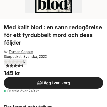
Med kallt blod : en sann redogörelse
för ett fyrdubbelt mord och dess
följder
Av
Truman Capote
Storpocket, Svenska, 2023
(
2
)
4,5
utav 5 stjärnor. Totalt antal röster:
145 kr
Lägg i varukorg
.
Fri frakt över 249 kr.
Fler format och utgåvor