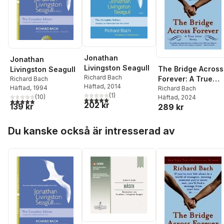
Jonathan
Jonathan
Livingston Seagull
The Bridge Across
Livingston Seagull
Richard Bach
Forever: A True
Richard Bach
Häftad
, 2014
Häftad
, 1994
Love Story
Richard Bach
(
1
)
(
10
)
Häftad
, 2024
5,0
utav 5 stjärnor. Totalt antal röster:
4,9
utav 5 stjärnor. Totalt antal röster:
202 kr
139 kr
289 kr
Hoppa över listan
Du kanske också är intresserad av