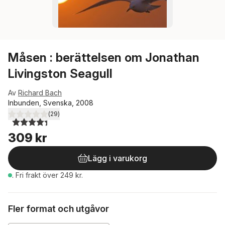
Måsen : berättelsen om Jonathan
Livingston Seagull
Av
Richard Bach
Inbunden, Svenska, 2008
(
29
)
4,4
utav 5 stjärnor. Totalt antal röster:
309 kr
Lägg i varukorg
.
Fri frakt över 249 kr.
Fler format och utgåvor