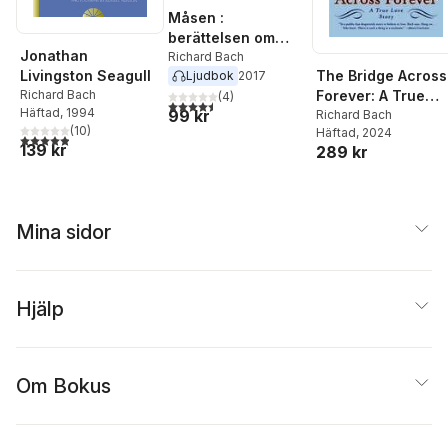
Måsen :
berättelsen om
Jonathan
Jonathan
Richard Bach
The Bridge Across
Livingston Seagull
Ljudbok
2017
Livingston Seagull
Forever: A True
Richard Bach
(
4
)
4,5
utav 5 stjärnor. Totalt antal röster:
Häftad
, 1994
99 kr
Love Story
Richard Bach
(
10
)
Häftad
, 2024
4,9
utav 5 stjärnor. Totalt antal röster:
139 kr
289 kr
Mina sidor
Hjälp
Om Bokus