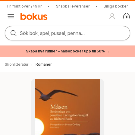
Fri frakt över 249 kr
•
Snabba leveranser
•
Billiga böcker
Sök bok, spel, pussel, penna...
Skapa nya rutiner – hälsoböcker upp till 50% →
Skönlitteratur
Romaner