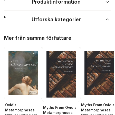
Produktinformation
Utforska kategorier
Hoppa över listan
Mer från samma författare
Ovid's
Myths From Ovid's
Myths From Ovid's
Metamorphoses
Metamorphoses
Metamorphoses
Publius Ovidius Naso
Publius Ovidius Naso