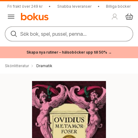
Fri frakt över 249 kr
•
Snabba leveranser
•
Billiga böcker
Sök bok, spel, pussel, penna...
Skapa nya rutiner – hälsoböcker upp till 50% →
Skönlitteratur
Dramatik