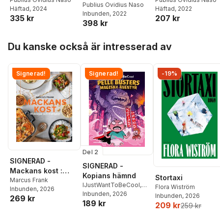
Publius Ovidius Naso
Häftad
, 2024
Häftad
, 2022
Inbunden
, 2022
335 kr
207 kr
398 kr
Hoppa över listan
Du kanske också är intresserad av
Signerad!
Signerad!
-19%
Del 2
SIGNERAD -
SIGNERAD -
Mackans kost :
Kopians hämnd
Stortaxi
Middagar och
Marcus Frank
IJustWantToBeCool
,
Flora Wiström
Inbunden
, 2026
matlådor
Joel Adolphson
Inbunden
, 2026
,
Emil
Inbunden
, 2026
269 kr
189 kr
Ejdemo Beer
,
Victor
209 kr
259 kr
Beer