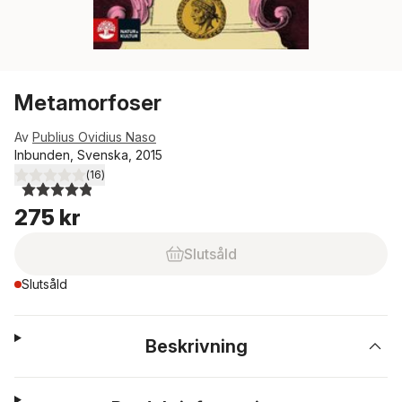
Metamorfoser
Av
Publius Ovidius Naso
Inbunden, Svenska, 2015
(
16
)
4,9
utav 5 stjärnor. Totalt antal röster:
275 kr
Slutsåld
Slutsåld
Beskrivning