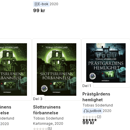
E-bok
2020
99 kr
Del 1
Prästgårdens
Del 3
hemlighet
Tobias Söderlund
uinens
Slottsruinens
Ljudbok
2020
else
förbannelse
(
2
)
öderlund
Tobias Söderlund
5,0
utav 5 stjärnor. Totalt ant
99 kr
Kartonnage
, 2020
2020
(
5
)