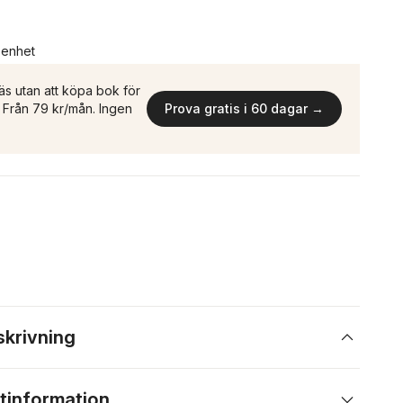
n enhet
äs utan att köpa bok för
n. Från 79 kr/mån. Ingen
Prova gratis i 60 dagar →
skrivning
tinformation