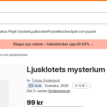
okus Play
E-böcker
Ljudböcker
Pocketböcker
Spel och pussel
Skapa nya rutiner – hälsoböcker upp till 50% →
e och spökhistorier
Ljusklotets mysterium
Av
Tobias Söderlund
E-bok
Svenska
, 
2020
9-12 år
Del 2 i serien
Spökkameran
99 kr