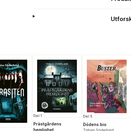
Utfors
Del 1
Del 5
Prästgårdens
Dödens bio
hemlighet
Tobias Söderlund