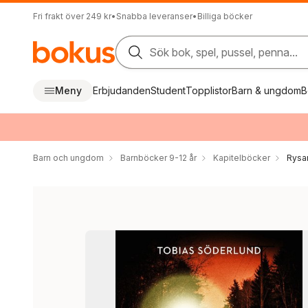
Fri frakt över 249 kr
•
Snabba leveranser
•
Billiga böcker
Sök bok, spel, pussel, penna...
Meny
Erbjudanden
Student
Topplistor
Barn & ungdom
B
Barn och ungdom
Barnböcker 9-12 år
Kapitelböcker
Rysar