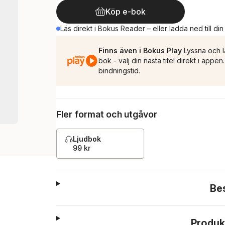
Köp e-bok
Läs direkt i Bokus Reader – eller ladda ned till di
Finns även i Bokus Play
Lyssna och l
bok - välj din nästa titel direkt i appe
bindningstid.
Fler format och utgåvor
Ljudbok
99 kr
Be
Produk