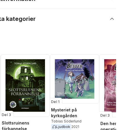
ka kategorier
Del 1
Mysteriet på
Del 3
Del 3
kyrkogården
Tobias Söderlund
Slottsruinens
Den hemliga
Ljudbok
2021
förbannelse
operationen