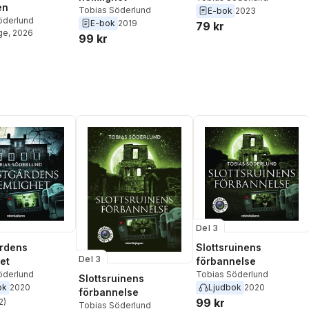
en
Tobias Söderlund
E-bok
2023
öderlund
E-bok
2019
79 kr
ge
, 2026
99 kr
Del 3
rdens
Slottsruinens
Del 3
et
förbannelse
öderlund
Tobias Söderlund
Slottsruinens
ok
2020
Ljudbok
2020
förbannelse
99 kr
2
)
Tobias Söderlund
stjärnor. Totalt antal röster: