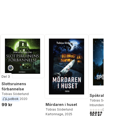
Del 3
Slottsruinens
förbannelse
Tobias Söderlund
Spökraketen
Ljudbok
2020
Tobias Söderlun
99 kr
Mördaren i huset
Inbunden
, 2024
al röster:
Tobias Söderlund
(
2
)
5,0
utav 5 stjärnor.
193 kr
Kartonnage
, 2025