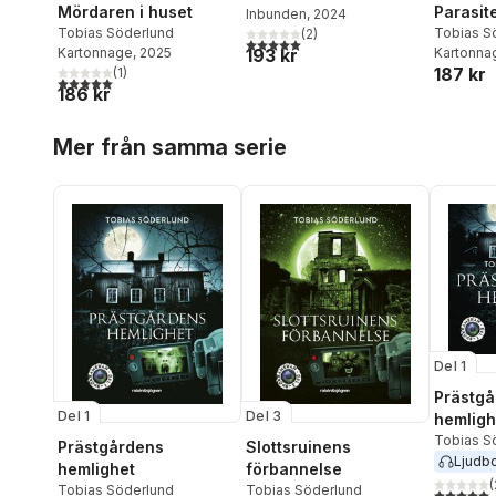
Mördaren i huset
Parasit
Inbunden
, 2024
Tobias Söderlund
Tobias S
(
2
)
5,0
utav 5 stjärnor. Totalt antal röster:
193 kr
Kartonnage
, 2025
Kartonna
187 kr
(
1
)
5,0
utav 5 stjärnor. Totalt antal röster:
186 kr
Hoppa över listan
Mer från samma serie
Del 1
Prästgå
Del 1
Del 3
hemligh
Tobias S
Prästgårdens
Slottsruinens
Ljudb
hemlighet
förbannelse
(
Tobias Söderlund
Tobias Söderlund
5,0
utav 5 