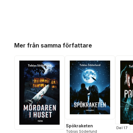
Hoppa över listan
Mer från samma författare
Spökraketen
Del 17
Tobias Söderlund