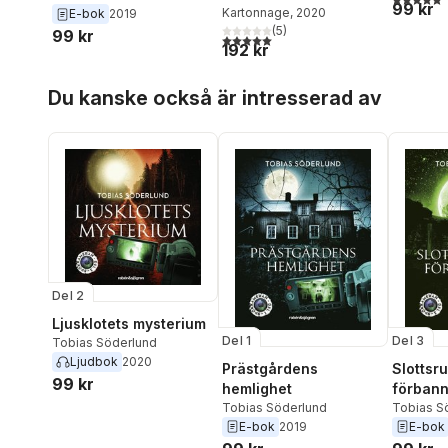
99 kr
Kartonnage
, 2020
E-bok
2019
(
5
)
99 kr
5,0
utav 5 stjärnor. Totalt antal röster:
192 kr
Hoppa över listan
Du kanske också är intresserad av
Del 2
Ljusklotets mysterium
Del 1
Del 3
Tobias Söderlund
Ljudbok
2020
Prästgårdens
Slottsr
99 kr
hemlighet
förbann
Tobias Söderlund
Tobias S
E-bok
2019
E-bok