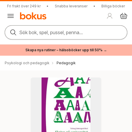
Fri frakt över 249 kr
•
Snabba leveranser
•
Billiga böcker
Sök bok, spel, pussel, penna...
Skapa nya rutiner – hälsoböcker upp till 50% →
Psykologi och pedagogik
Pedagogik