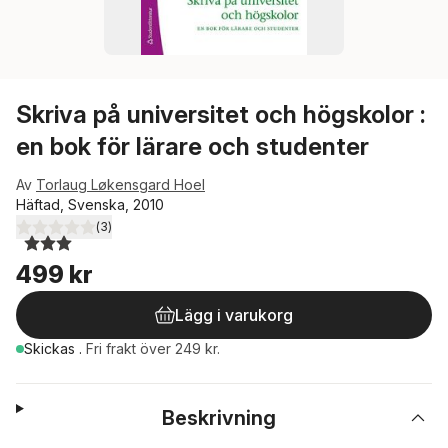
Skriva på universitet och högskolor :
en bok för lärare och studenter
Av
Torlaug Løkensgard Hoel
Häftad, Svenska, 2010
(
3
)
3,0
utav 5 stjärnor. Totalt antal röster:
499 kr
Lägg i varukorg
Skickas
.
Fri frakt över 249 kr.
Beskrivning