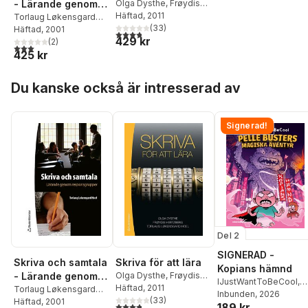
- Lärande genom
Olga Dysthe
,
Frøydis
Hertzberg
Häftad
, 2011
,
Torlaug
responsgrupper
Torlaug Løkensgard
Løkensgard Hoel
(
33
)
Hoel
Häftad
, 2001
3,8
utav 5 stjärnor. Totalt antal röster:
429 kr
(
2
)
3,0
utav 5 stjärnor. Totalt antal röster:
425 kr
Hoppa över listan
Du kanske också är intresserad av
Signerad!
Del 2
SIGNERAD -
Skriva och samtala
Skriva för att lära
Kopians hämnd
- Lärande genom
Olga Dysthe
,
Frøydis
IJustWantToBeCool
,
Hertzberg
Häftad
, 2011
,
Torlaug
responsgrupper
Torlaug Løkensgard
Joel Adolphson
Inbunden
, 2026
,
Emil
Løkensgard Hoel
(
33
)
Hoel
Häftad
, 2001
3,8
utav 5 stjärnor. Totalt antal röster:
189 kr
Ejdemo Beer
,
Victor