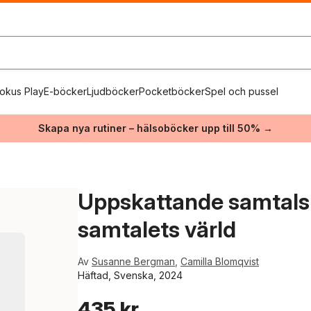
okus Play
E-böcker
Ljudböcker
Pocketböcker
Spel och pussel
Skapa nya rutiner – hälsoböcker upp till 50% →
Uppskattande samtalsko
samtalets värld
Av
Susanne Bergman
,
Camilla Blomqvist
Häftad, Svenska, 2024
435 kr