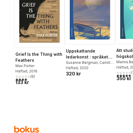
Att stu
Uppskattande
Grief Is the Thing with
högskol
ledarkonst : språkets
Feathers
studiet
Marina B
betydelse för
Susanne Bergman
,
Camilla
Max Porter
Häftad
, 
motivat
Blomqvist
Häftad
, 2020
ledarskapets
Häftad
, 2016
(
320 kr
utmaningar
5,0
utav 5 
(
6
)
350 kr
4,0
utav 5 stjärnor. Totalt antal röster:
133 kr