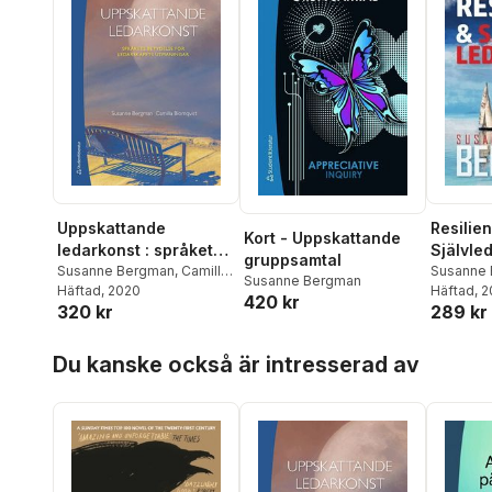
Uppskattande
Resilie
Kort - Uppskattande
ledarkonst : språkets
Självle
gruppsamtal
betydelse för
Susanne Bergman
,
Camilla
framgå
Susanne
Susanne Bergman
Blomqvist
Häftad
, 2020
Häftad
, 
ledarskapets
återhäm
420 kr
320 kr
289 kr
utmaningar
Hoppa över listan
Du kanske också är intresserad av