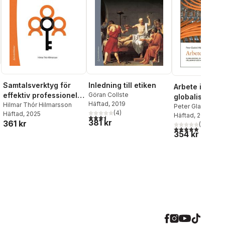
Samtalsverktyg för
Inledning till etiken
Arbete i förän
effektiv professionell
Göran Collste
globalisering,
Häftad
, 2019
kommunikation
Hilmar Thór Hilmarsson
digitalisering,
Peter Gladoic H
al röster:
(
4
)
Häftad
, 2025
(red.)
Häftad
,
Klara Öberg
, 2026
hållbarhet oc
3,5
utav 5 stjärnor. Totalt antal röster:
381 kr
361 kr
(
1
)
arbetets orga
5,0
utav 5 stjärnor.
354 kr