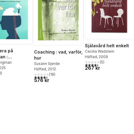
Själavård helt enkelt
dera på
Cecilia Wadstein
Coaching : vad, varför,
an :
Häftad
, 2009
hur
(
5
)
eknik och
ergman
Susann Gjerde
4,4
utav 5 stjärnor. Totalt ant
267 kr
2025
ion på vägen
Häftad
, 2012
1
)
(
18
)
stjärnor. Totalt antal röster:
4,4
utav 5 stjärnor. Totalt antal röster:
576 kr