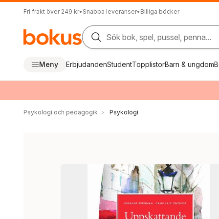
Fri frakt över 249 kr
•
Snabba leveranser
•
Billiga böcker
Sök bok, spel, pussel, penna...
Meny
Erbjudanden
Student
Topplistor
Barn & ungdom
B
Psykologi och pedagogik
Psykologi