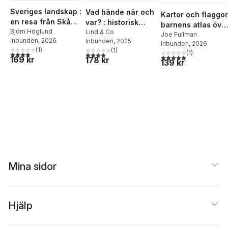
Sveriges landskap :
Vad hände när och
Kartor och flaggor
en resa från Skåne
var? : historisk
barnens atlas öve
till Lappland
Björn Höglund
atlas
Lind & Co
världen
Joe Fullman
Inbunden
, 2026
Inbunden
, 2025
Inbunden
, 2026
(
1
)
(
1
)
(
1
)
4,0
utav 5 stjärnor. Totalt antal röster:
4,0
utav 5 stjärnor. Totalt antal röster:
5,0
utav 5 stjärnor. Tota
169 kr
178 kr
139 kr
Mina sidor
Hjälp