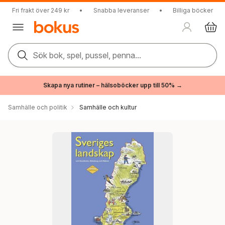
Fri frakt över 249 kr
•
Snabba leveranser
•
Billiga böcker
Sök bok, spel, pussel, penna...
Skapa nya rutiner – hälsoböcker upp till 50% →
Samhälle och politik
Samhälle och kultur