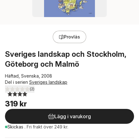
Provläs
Sveriges landskap och Stockholm,
Göteborg och Malmö
Häftad, Svenska, 2008
Del i serien
Sveriges landskap
(
2
)
4,0
utav 5 stjärnor. Totalt antal röster:
319 kr
Lägg i varukorg
Skickas
.
Fri frakt över 249 kr.