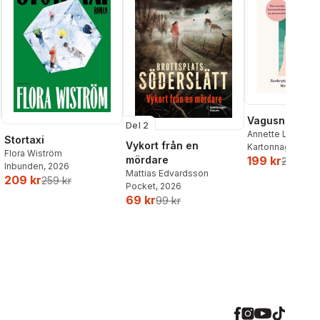
Vagusnerven
Del 2
Annette Løno
,
To
Stortaxi
Vykort från en
Kartonnage
, 202
Flora Wiström
mördare
199 kr
259 kr
Inbunden
, 2026
Mattias Edvardsson
209 kr
259 kr
Pocket
, 2026
69 kr
99 kr