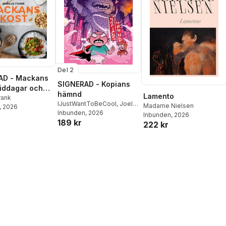
Del 2
AD - Mackans
SIGNERAD - Kopians
Middagar och
hämnd
Lamento
r
rank
IJustWantToBeCool
,
Joel
Madame Nielsen
, 2026
Adolphson
Inbunden
, 2026
,
Emil Ejdemo
Inbunden
, 2026
189 kr
Beer
,
Victor Beer
222 kr