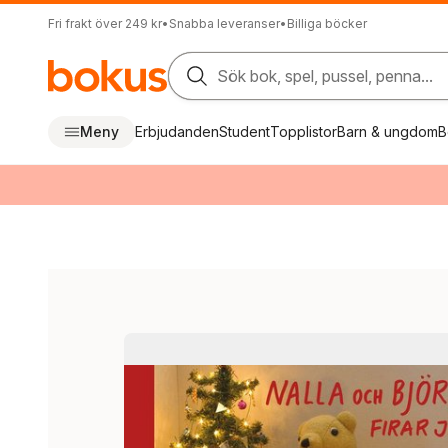
Fri frakt över 249 kr
•
Snabba leveranser
•
Billiga böcker
Sök bok, spel, pussel, penna...
Meny
Erbjudanden
Student
Topplistor
Barn & ungdom
B