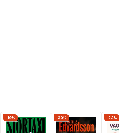
-19%
-30%
-23%