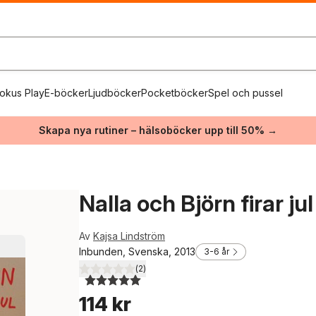
okus Play
E-böcker
Ljudböcker
Pocketböcker
Spel och pussel
Skapa nya rutiner – hälsoböcker upp till 50% →
Nalla och Björn firar jul
Av
Kajsa Lindström
Inbunden, Svenska, 2013
3-6 år
(
2
)
5,0
utav 5 stjärnor. Totalt antal röster:
114 kr