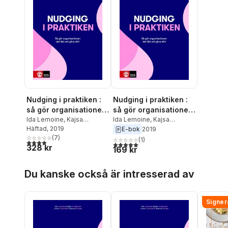
Nudging i praktiken :
Nudging i praktiken :
så gör organisationen
så gör organisationen
det lätt att göra rätt
Ida Lemoine
,
Kajsa
det lätt att göra rätt
Ida Lemoine
,
Kajsa
Lindström
Häftad
, 2019
,
Linda Lindström
,
Lindström
,
Linda Lindström
,
E-bok
2019
Samuel Salzer
(
7
)
Samuel Salzer
(
1
)
4,0
utav 5 stjärnor. Totalt antal röster:
5,0
utav 5 stjärnor. Totalt antal röster:
328 kr
169 kr
Hoppa över listan
Du kanske också är intresserad av
Signer