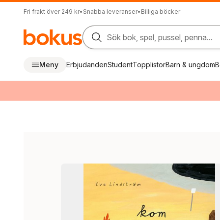
Fri frakt över 249 kr
•
Snabba leveranser
•
Billiga böcker
Sök bok, spel, pussel, penna...
Meny
Erbjudanden
Student
Topplistor
Barn & ungdom
B