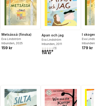
Metsässä (finska)
I skogen
Apan och jag
Eva Lindström
Eva Lindström
Eva Lindström
Inbunden
, 2025
Inbunden
, 2024
Inbunden
, 2011
159 kr
179 kr
(
1
)
5,0
utav 5 stjärnor. Totalt antal röster:
114 kr