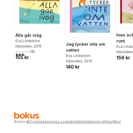
Akki Sidén
,
Elisabeth
Zetterholm
Ines oc
Alla går iväg
runt
Eva Lindström
Jag tycker inte om
Inbunden
, 2015
Eva Lind
vatten
(
6
)
Inbunden
3,2
utav 5 stjärnor. Totalt antal röster:
Eva Lindström
155 kr
159 kr
Inbunden
, 2010
140 kr
Bokus
@
Cookies
Anpassa cookies
Integritetspolicy
Köpvillkor