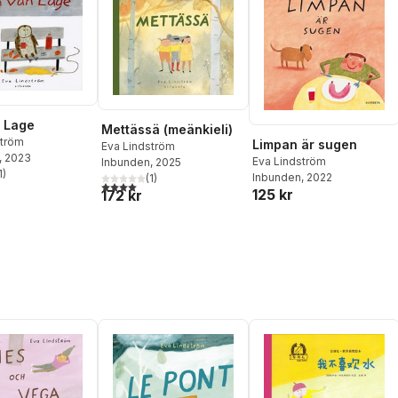
 Lage
Mettässä (meänkieli)
ström
Limpan är sugen
Eva Lindström
, 2023
Eva Lindström
Inbunden
, 2025
1
)
Inbunden
, 2022
(
1
)
stjärnor. Totalt antal röster:
4,0
utav 5 stjärnor. Totalt antal röster:
125 kr
172 kr