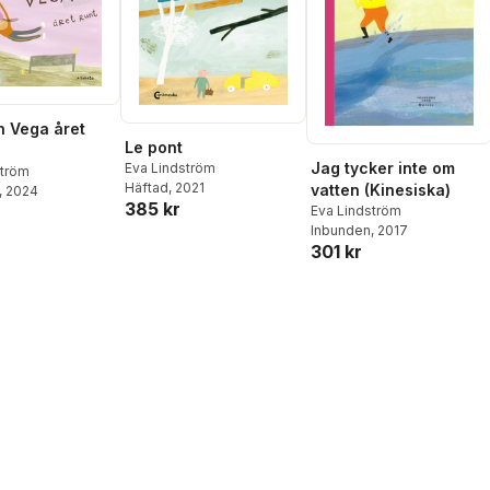
h Vega året
Le pont
Jag tycker inte om
Eva Lindström
ström
Häftad
, 2021
vatten (Kinesiska)
, 2024
385 kr
Eva Lindström
Inbunden
, 2017
301 kr