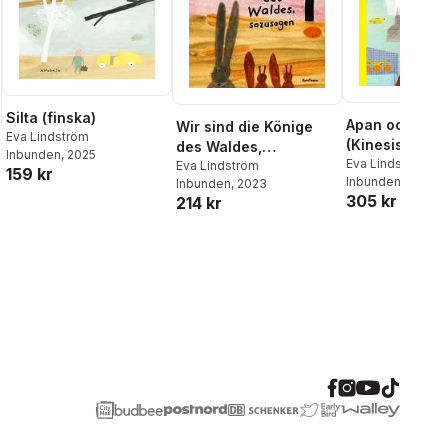
Silta (finska)
Apan och jag
Wir sind die Könige
Eva Lindström
(Kinesiska)
des Waldes,
Inbunden
, 2025
Eva Lindström
sozusagen
Eva Lindström
159 kr
Inbunden
, 2019
Inbunden
, 2023
305 kr
214 kr