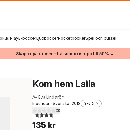
okus Play
E-böcker
Ljudböcker
Pocketböcker
Spel och pussel
Skapa nya rutiner – hälsoböcker upp till 50% →
Kom hem Laila
Av
Eva Lindström
Inbunden, Svenska, 2018
3-6 år
(
3
)
4,0
utav 5 stjärnor. Totalt antal röster:
135 kr