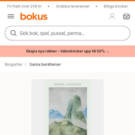
Fri frakt över 249 kr
•
Snabba leveranser
•
Billiga böcker
Sök bok, spel, pussel, penna...
Skapa nya rutiner – hälsoböcker upp till 50% →
Biografier
Sanna berättelser