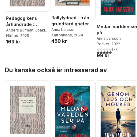
Rallylydnad : från
Pedagogikens
grundfärdigheter
århundrade :
Medan världen se
till mästare
Anna Larsson
uppkomsten och
Anders Burman
,
Joakim
på
Kartonnage
, 2024
Landahl
Häftad
, 2025
,
Anna Larsson
utvecklingen av en
Anna Larsson
459 kr
163 kr
vetenskaplig
Pocket
, 2022
disciplin
(
7
)
4,9
utav 5 stjärnor. Tota
99 kr
Hoppa över listan
Du kanske också är intresserad av