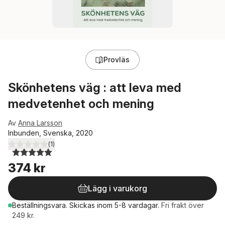
Provläs
Skönhetens väg : att leva med
medvetenhet och mening
Av
Anna Larsson
Inbunden, Svenska, 2020
(
1
)
5,0
utav 5 stjärnor. Totalt antal röster:
374 kr
Lägg i varukorg
Beställningsvara.
Skickas
inom 5-8 vardagar
.
Fri frakt över
249 kr.