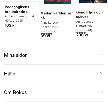
Pedagogikens
århundrade :
Genom ljus och
Medan världen ser
uppkomsten och
Anders Burman
,
Joakim
mörker
på
Landahl
Häftad
, 2025
,
Anna Larsson
utvecklingen av en
Anna Larsson
Anna Larsson
163 kr
vetenskaplig
Häftad
, 2023
Pocket
, 2022
(
4
)
disciplin
(
7
)
4,0
utav 5 stjärnor. Tota
4,9
utav 5 stjärnor. Totalt antal röster:
230 kr
99 kr
Mina sidor
Hjälp
Om Bokus