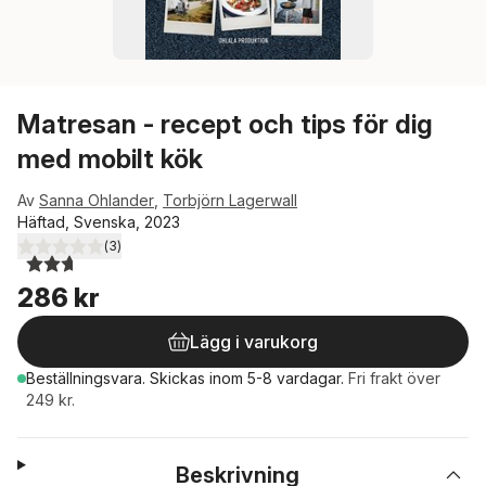
Matresan - recept och tips för dig
med mobilt kök
Av
Sanna Ohlander
,
Torbjörn Lagerwall
Häftad, Svenska, 2023
(
3
)
2,7
utav 5 stjärnor. Totalt antal röster:
286 kr
Lägg i varukorg
Beställningsvara.
Skickas
inom 5-8 vardagar
.
Fri frakt över
249 kr.
Beskrivning