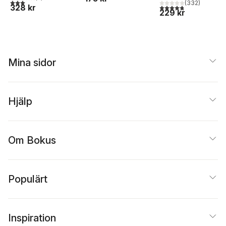
3,0
utav 5 stjärnor. Totalt antal röster:
(
332
)
328 kr
4,8
utav 5 stjärnor. Tota
229 kr
Mina sidor
Hjälp
Om Bokus
Populärt
Inspiration