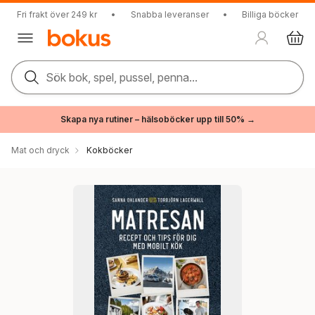
Fri frakt över 249 kr
•
Snabba leveranser
•
Billiga böcker
Sök bok, spel, pussel, penna...
Skapa nya rutiner – hälsoböcker upp till 50% →
Mat och dryck
Kokböcker