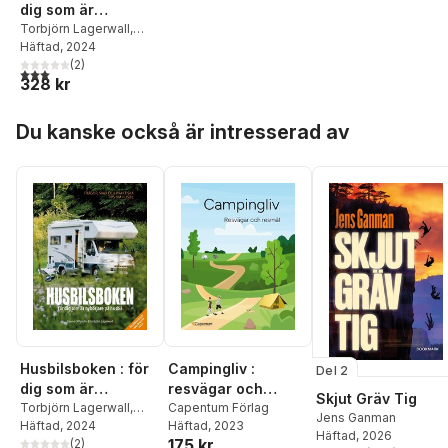
dig som är
nybörjare på husbil
Torbjörn Lagerwall
,
Sanna Ohlander
Häftad
, 2024
(
2
)
3,0
utav 5 stjärnor. Totalt antal röster:
328 kr
Hoppa över listan
Du kanske också är intresserad av
Husbilsboken : för
Campingliv :
Del 2
dig som är
resvägar och
Skjut Gräv Tig
nybörjare på husbil
Torbjörn Lagerwall
,
resmål
Capentum Förlag
Jens Ganman
Sanna Ohlander
Häftad
, 2024
Häftad
, 2023
Häftad
, 2026
175 kr
(
2
)