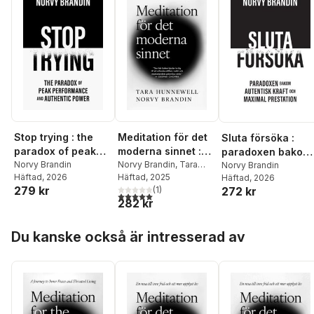
Stop trying : the
Meditation för det
Sluta försöka :
paradox of peak
moderna sinnet :
paradoxen bakom
performance and
Norvy Brandin
en resa till inre frid
Norvy Brandin
,
Tara
maximal prestatio
Norvy Brandin
Häftad
, 2026
Hunnewell
Häftad
, 2025
Häftad
, 2026
authentic power
och ett mer upplyst
och autentisk kraf
279 kr
(
1
)
272 kr
liv
5,0
utav 5 stjärnor. Totalt antal röster:
282 kr
Hoppa över listan
Du kanske också är intresserad av