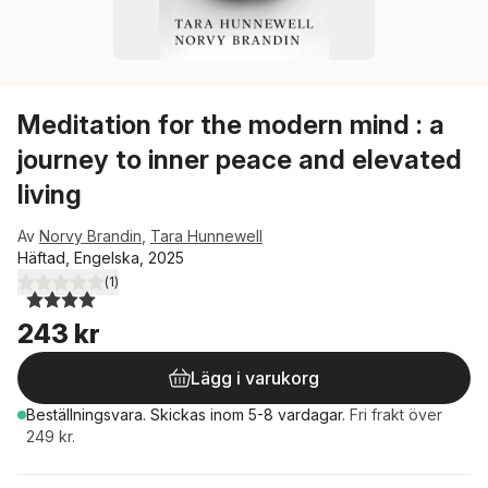
Meditation for the modern mind : a
journey to inner peace and elevated
living
Av
Norvy Brandin
,
Tara Hunnewell
Häftad, Engelska, 2025
(
1
)
4,0
utav 5 stjärnor. Totalt antal röster:
243 kr
Lägg i varukorg
Beställningsvara.
Skickas
inom 5-8 vardagar
.
Fri frakt över
249 kr.