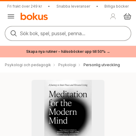
Fri frakt över 249 kr
•
Snabba leveranser
•
Billiga böcker
Sök bok, spel, pussel, penna...
Skapa nya rutiner – hälsoböcker upp till 50% →
Psykologi och pedagogik
Psykologi
Personlig utveckling