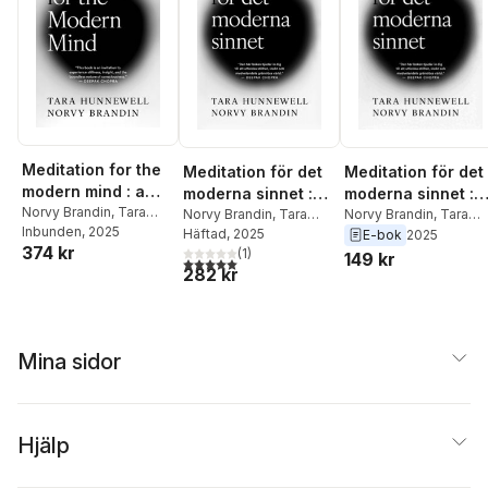
Meditation for the
Meditation för det
Meditation för det
modern mind : a
moderna sinnet :
moderna sinnet :
journey to inner
Norvy Brandin
,
Tara
en resa till inre frid
Norvy Brandin
,
Tara
en resa till inre fri
Norvy Brandin
,
Tara
Hunnewell
Inbunden
, 2025
Hunnewell
Häftad
, 2025
Hunnewell
peace and
E-bok
2025
och ett mer upplyst
och ett mer upplys
374 kr
(
1
)
elevated living
149 kr
liv
liv
5,0
utav 5 stjärnor. Totalt antal röster:
282 kr
Mina sidor
Hjälp