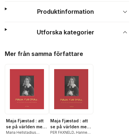
Produktinformation
Utforska kategorier
Hoppa över listan
Mer från samma författare
Maja Fjæstad : att
Maja Fjæstad : att
se på världen med
se på världen med
konstnärsögon
Maria Hellstadius
konstnärsögon
PER FAXNELD
,
Hannes