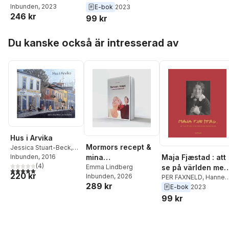
Wiberg
Inbunden
,
Kerstin Lind
, 2023
,
Trygg
,
Maria
E-bok
2023
246 kr
Johan Knutsson
,
Hellstadius Wiberg
,
99 kr
Hannes Trygg
,
Per
Kerstin Lind
,
Johan
Faxneld
,
Patrik Steorn
Knutsson
,
Patrik Steorn
Hoppa över listan
Du kanske också är intresserad av
Hus i Arvika
Mormors recept &
Jessica Stuart-Beck
,
Jan Sandström
Inbunden
, 2016
Maja Fjæstad : att
mina
(
4
)
se på världen med
barndomsminnen
Emma Lindberg
5,0
utav 5 stjärnor. Totalt antal röster:
220 kr
Inbunden
, 2026
konstnärsögon
PER FAXNELD
,
Hannes
289 kr
Trygg
,
Maria
E-bok
2023
Hellstadius Wiberg
,
99 kr
Kerstin Lind
,
Johan
Knutsson
,
Patrik Steor