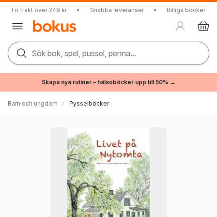
Fri frakt över 249 kr
•
Snabba leveranser
•
Billiga böcker
Sök bok, spel, pussel, penna...
Skapa nya rutiner – hälsoböcker upp till 50% →
Barn och ungdom
Pysselböcker