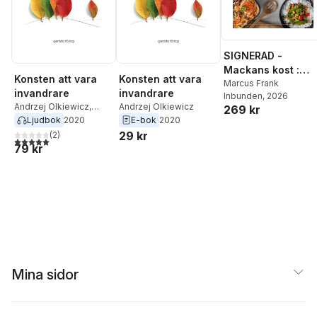
SIGNERAD -
Mackans kost :
Konsten att vara
Konsten att vara
Middagar och
Marcus Frank
invandrare
invandrare
Inbunden
, 2026
matlådor
Andrzej Olkiewicz
,
Andrzej Olkiewicz
269 kr
Martin Sjögren
Ljudbok
2020
E-bok
2020
29 kr
(
2
)
5,0
utav 5 stjärnor. Totalt antal röster:
79 kr
Mina sidor