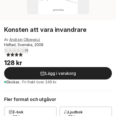
Konsten att vara invandrare
Av
Andrzej Olkiewicz
Häftad, Svenska, 2008
(
1
)
4,0
utav 5 stjärnor. Totalt antal röster:
128 kr
Lägg i varukorg
Skickas
.
Fri frakt över 249 kr.
Fler format och utgåvor
E-bok
Ljudbok