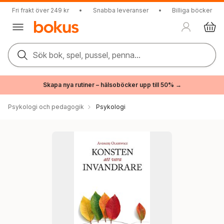
Fri frakt över 249 kr
•
Snabba leveranser
•
Billiga böcker
Sök bok, spel, pussel, penna...
Skapa nya rutiner – hälsoböcker upp till 50% →
Psykologi och pedagogik
Psykologi