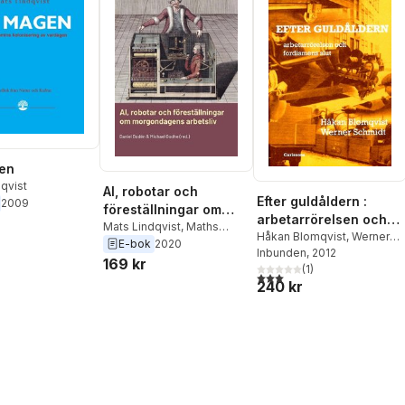
gen
qvist
AI, robotar och
Efter guldåldern :
2009
föreställningar om
arbetarrörelsen och
morgondagens
Mats Lindqvist
,
Maths
fordismens slut
Håkan Blomqvist
,
Werner
Isacson
,
Karin Hansson
,
E-bok
2020
arbetsliv
Schmidt
Inbunden
,
Lars Ekdahl
, 2012
,
Mats
Anna Dahlgren
,
Jerry
169 kr
Lindqvist
(
,
1
)
Samuel Edquist
,
Määttä
,
Luke Goode
,
Johan
3,0
utav 5 stjärnor. Totalt ant
240 kr
Kjell Östberg
Hallqvist
,
Michael Godhe
,
Daniel Bodén