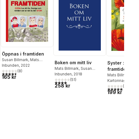
Öppnas i framtiden
Susan Billmark
,
Mats
Boken om mitt liv
Syster : öppna
Billmark
Inbunden
, 2022
Mats Billmark
,
Susan
framtiden
(
8
)
4,6
utav 5 stjärnor. Totalt antal röster:
Billmark
Inbunden
, 2018
Mats Billmark
,
Su
165 kr
(
51
)
Billmark
Kartonnage
, 202
4,0
utav 5 stjärnor. Totalt antal röster:
258 kr
(
2
)
5,0
utav 5 stjärnor.
199 kr
al röster: