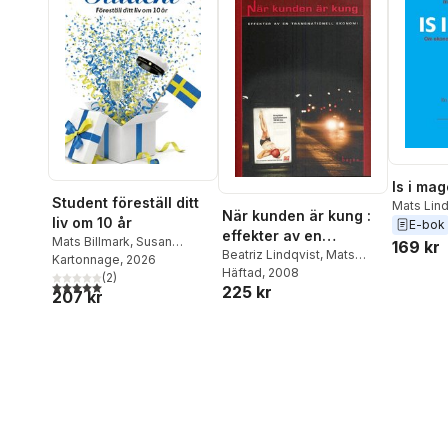
Is i ma
Student föreställ ditt
Mats Lind
När kunden är kung :
liv om 10 år
E-bok
effekter av en
Mats Billmark
,
Susan
169 kr
transnationell
Beatriz Lindqvist
,
Mats
Billmark
Kartonnage
, 2026
Lindqvist
Häftad
, 2008
ekonomi
(
2
)
5,0
utav 5 stjärnor. Totalt antal röster:
225 kr
207 kr