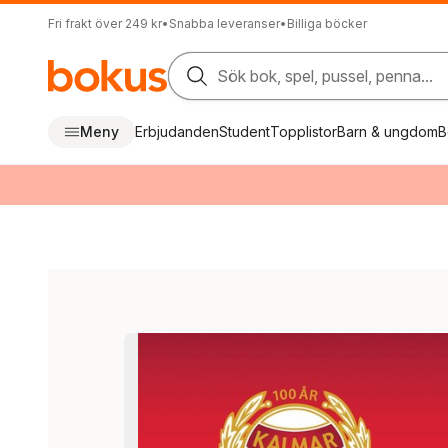
Fri frakt över 249 kr
•
Snabba leveranser
•
Billiga böcker
Sök bok, spel, pussel, penna...
Meny
Erbjudanden
Student
Topplistor
Barn & ungdom
B