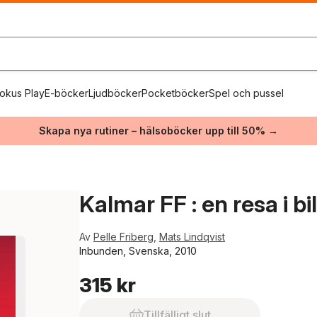
okus Play
E-böcker
Ljudböcker
Pocketböcker
Spel och pussel
Skapa nya rutiner – hälsoböcker upp till 50% →
Kalmar FF : en resa i 
Av
Pelle Friberg
,
Mats Lindqvist
Inbunden, Svenska, 2010
315 kr
Tillfälligt slut