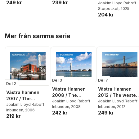
249 kr
239 kr
Joakim Lloyd Raboff
Storpocket
, 2025
204 kr
Hoppa över listan
Mer från samma serie
Del 3
Del 7
Del 2
Västra Hamnen
Västra Hamnen
Västra hamnen
2008 / The
2012 / The wester
2007 / The
western harbour
Joakim Lloyd Raboff
harbour in Malmö,
Joakim LLoyd Raboff
western harbour
Joakim Lloyd Raboff
Inbunden
, 2008
Inbunden
, 2012
2008
Sweden
Inbunden
, 2006
2007
242 kr
249 kr
219 kr