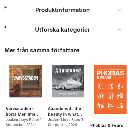
Produktinformation
Utforska kategorier
Hoppa över listan
Mer från samma författare
Varvsstaden –
Abandoned : the
Borta Men Inte
beauty in what
Glömd – Malmös
Joakim Lloyd Raboff
remains
Joakim Lloyd Raboff
Storpocket
, 2024
Storpocket
, 2026
Phobias & Fears
Maritima Arv