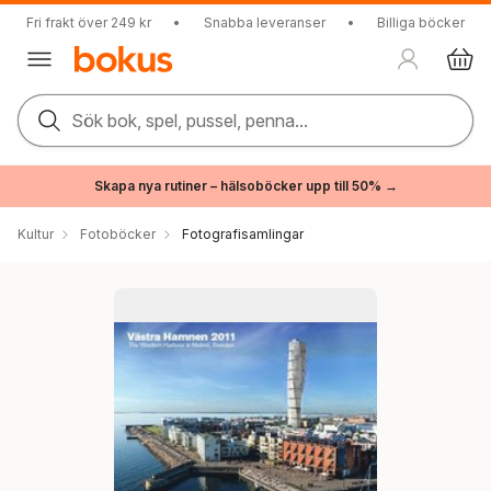
Fri frakt över 249 kr
•
Snabba leveranser
•
Billiga böcker
Sök bok, spel, pussel, penna...
Skapa nya rutiner – hälsoböcker upp till 50% →
Kultur
Fotoböcker
Fotografisamlingar