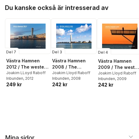
Hoppa över listan
Du kanske också är intresserad av
Del 7
Del 3
Del 4
Västra Hamnen
Västra Hamnen
Västra Hamnen
2012 / The western
2008 / The
2009 / The west
harbour in Malmö,
Joakim LLoyd Raboff
western harbour
Joakim Lloyd Raboff
harbour 2009
Joakim Lloyd Raboff
Inbunden
, 2012
Inbunden
, 2008
Inbunden
, 2009
Sweden
2008
249 kr
242 kr
242 kr
Mina sidor